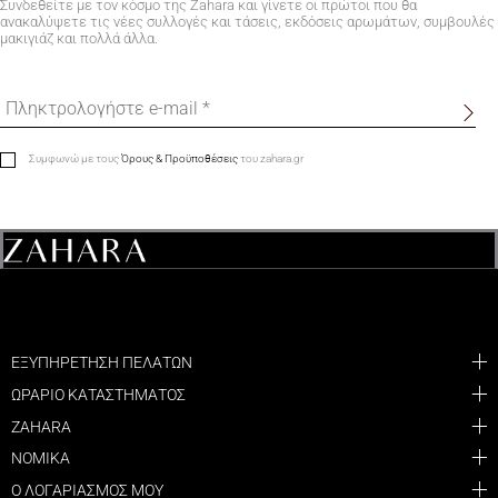
Συνδεθείτε με τον κόσμο της Zahara και γίνετε οι πρώτοι που θα
ανακαλύψετε τις νέες συλλογές και τάσεις, εκδόσεις αρωμάτων, συμβουλές
μακιγιάζ και πολλά άλλα.
Συμφωνώ με τους
Όρους & Προϋποθέσεις
του zahara.gr
ΕΞΥΠΗΡΕΤΗΣΗ ΠΕΛΑΤΩΝ
ΩΡΑΡΙΟ ΚΑΤΑΣΤΗΜΑΤΟΣ
ZAHARA
ΝΟΜΙΚΑ
Ο ΛΟΓΑΡΙΑΣΜΟΣ ΜΟΥ