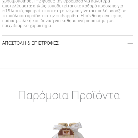
χρησιμοποιηθεί 1–2 φορές την εβδομάδα για καλύτερα
αποτελέσματα: απλώς τοποθετείται στο καθαρό πρόσωπο για
~15 λεπτά, αφαιρείται και στη συνέχεια γίνεται απαλό μασάζ με
τα υπόλοιπα προϊόντα στην επιδερμίδα. Η σύνθεση είναι ήπια,
παιδική‑φιλική και ιδανική για καθημερινή περιποίηση με
παιχνιδιάρικο χαρακτήρα.
ΑΠΟΣΤΟΛΗ & ΕΠΙΣΤΡΟΦΕΣ
ΚΟΣΤΟΣ ΑΠΟΣΤΟΛΗΣ
Δωρεάν αποστολή για αγορές άνω των 39€
Έξοδα αποστολής
3,99 €
για αγορές κάτω των 39€
ΧΡΟΝΟΣ ΠΑΡΑΔΟΣΗΣ
Αποστολή σε χερσαίους προορισμούς εντός
1-3 εργάσιμων
Παρόμοια Προϊόντα
ημερών
Αποστολή σε νησιωτικούς προορισμούς εντός
1-3 εργάσιμων
ημερών
Αποστολή σε απομακρυσμένες/δυσπρόσιτες περιοχές εντός
1-7 εργάσιμων ημερών
ΠΟΛΙΤΙΚΗ ΕΠΙΣΤΡΟΦΩΝ
Σε περίπτωση που δεν είστε απόλυτα ικανοποιημένοι από το
προϊόν ή το σύνολο της παραγγελίας σας, είμαστε στην