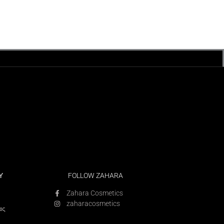
Υ
FOLLOW ZAHARA
Zahara Cosmetics
zaharacosmetics
ας