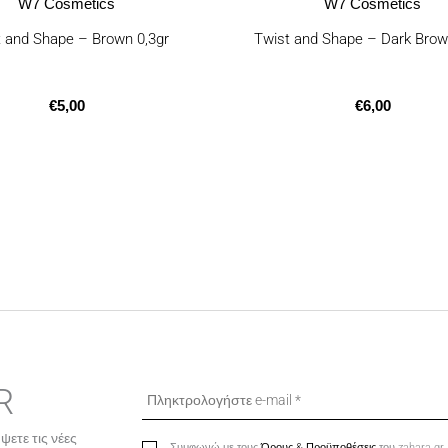
W7 Cosmetics
W7 Cosmetics
t and Shape – Brown 0,3gr
Twist and Shape – Dark Brow
€
5,00
€
6,00
R
ψετε τις νέες
Συμφωνώ με τους
Όρους & Προϋποθέσεις
του zahara.gr