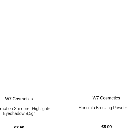
W7 Cosmetics
W7 Cosmetics
Honolulu Bronzing Powder
motion Shimmer Highlighter
Eyeshadow 8,5gr
€
8,00
€
7,50