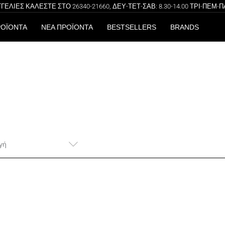
ΛΙΕΣ ΚΑΛΕΣΤΕ ΣΤΟ 26340-21660, ΔΕΥ-ΤΕΤ-ΣΑΒ: 8.30-14.00 ΤΡΙ-ΠΕΜ-ΠΑΡ: 
100% ΑΥΘΕΝΤΙΚΑ ΠΡΟΪΟΝΤΑ
ΔΩΡΕΑΝ ΜΕΤΑΦΟΡΙΚΑ ΓΙΑ ΑΓΟΡΕΣ ΑΝΩ ΤΩΝ 49€
ΟΪΟΝΤΑ
ΝΕΑ ΠΡΟΪΟΝΤΑ
BESTSELLERS
BRANDS
γή