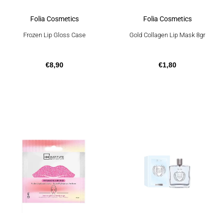
Folia Cosmetics
Folia Cosmetics
Frozen Lip Gloss Case
Gold Collagen Lip Mask 8gr
€
8,90
€
1,80
Αυτό
το
προϊόν
έχει
πολλαπλές
παραλλαγές.
Οι
επιλογές
μπορούν
να
επιλεγούν
στη
σελίδα
του