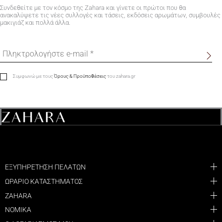
Συνδεθείτε με τον κόσμο της Zahara και γίνετε οι πρώτοι που θα
ανακαλύψετε τις νέες συλλογές και τάσεις, εκδόσεις αρωμάτων, συμβουλές
μακιγιάζ και πολλά άλλα.
Συμφωνώ με τους
Όρους & Προϋποθέσεις
του zahara.gr
ΕΞΥΠΗΡΕΤΗΣΗ ΠΕΛΑΤΩΝ
ΩΡΑΡΙΟ ΚΑΤΑΣΤΗΜΑΤΟΣ
ZAHARA
ΝΟΜΙΚΑ