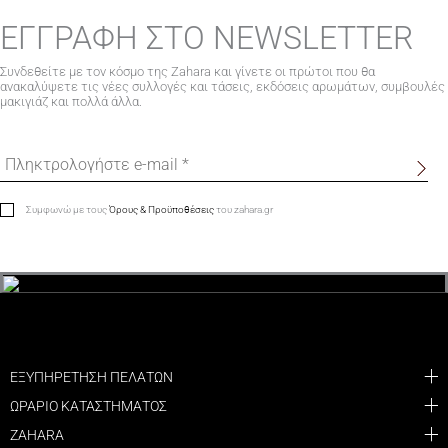
ΕΓΓΡΑΦΗ ΣΤΟ NEWSLETTER
Συνδεθείτε με τον κόσμο της Zahara και γίνετε οι πρώτοι που θα
ανακαλύψετε τις νέες συλλογές και τάσεις, εκδόσεις αρωμάτων, συμβουλές
μακιγιάζ και πολλά άλλα.
Συμφωνώ με τους
Όρους & Προϋποθέσεις
του zahara.gr
ΕΞΥΠΗΡΕΤΗΣΗ ΠΕΛΑΤΩΝ
ΩΡΑΡΙΟ ΚΑΤΑΣΤΗΜΑΤΟΣ
ZAHARA