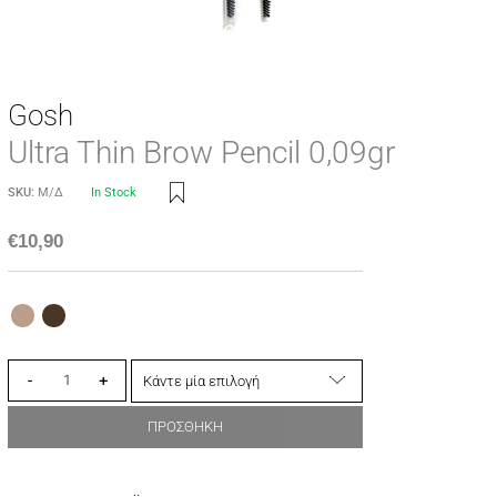
Gosh
Ultra Thin Brow Pencil 0,09gr
SKU:
Μ/Δ
In Stock
€
10,90
-
+
ΠΡΟΣΘΗΚΗ