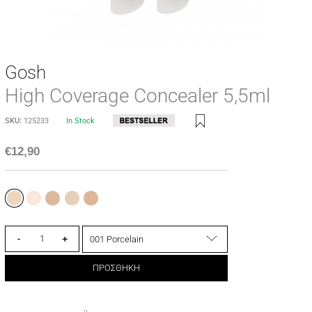
Gosh
High Coverage Concealer 5,5ml
SKU:
125233
In Stock
€
12,90
-
+
ΠΡΟΣΘΗΚΗ