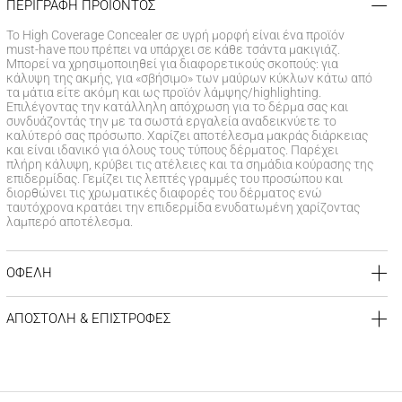
ΠΕΡΙΓΡΑΦΗ ΠΡΟΪΟΝΤΟΣ
Το High Coverage Concealer σε υγρή μορφή είναι ένα προϊόν
must-have που πρέπει να υπάρχει σε κάθε τσάντα μακιγιάζ.
Μπορεί να χρησιμοποιηθεί για διαφορετικούς σκοπούς: για
κάλυψη της ακμής, για «σβήσιμο» των μαύρων κύκλων κάτω από
τα μάτια είτε ακόμη και ως προϊόν λάμψης/highlighting.
Επιλέγοντας την κατάλληλη απόχρωση για το δέρμα σας και
συνδυάζοντάς την με τα σωστά εργαλεία αναδεικνύετε το
καλύτερό σας πρόσωπο. Χαρίζει αποτέλεσμα μακράς διάρκειας
και είναι ιδανικό για όλους τους τύπους δέρματος. Παρέχει
πλήρη κάλυψη, κρύβει τις ατέλειες και τα σημάδια κούρασης της
επιδερμίδας. Γεμίζει τις λεπτές γραμμές του προσώπου και
διορθώνει τις χρωματικές διαφορές του δέρματος ενώ
ταυτόχρονα κρατάει την επιδερμίδα ενυδατωμένη χαρίζοντας
λαμπερό αποτέλεσμα.
ΟΦΕΛΗ
Μακράς διάρκειας
Καλύπτει ατέλειες & τατουάζ
ΑΠΟΣΤΟΛΗ & ΕΠΙΣΤΡΟΦΕΣ
Κρύβει τους μαύρους κύκλους
Καλύπτει τις μικρές γραμμές & τις ρυτίδες
ΚΟΣΤΟΣ ΑΠΟΣΤΟΛΗΣ
Δεν δημιουργεί «γραμμές»
Δωρεάν αποστολή για αγορές άνω των 39€
Λαμπερό και αψεγάδιαστο αποτέλεσμα
Έξοδα αποστολής
3,99 €
για αγορές κάτω των 39€