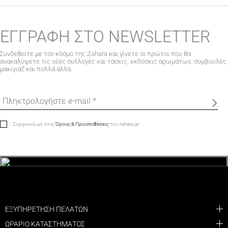
ΕΓΓΡΑΦΗ ΣΤΟ NEWSLETTER
Συνδεθείτε με τον κόσμο της Zahara και γίνετε οι πρώτοι που θα
ανακαλύψετε τις νέες συλλογές και τάσεις, εκδόσεις αρωμάτων, συμβουλές
μακιγιάζ και πολλά άλλα.
Συμφωνώ με τους
Όρους & Προϋποθέσεις
του zahara.gr
ΕΞΥΠΗΡΕΤΗΣΗ ΠΕΛΑΤΩΝ
ΩΡΑΡΙΟ ΚΑΤΑΣΤΗΜΑΤΟΣ