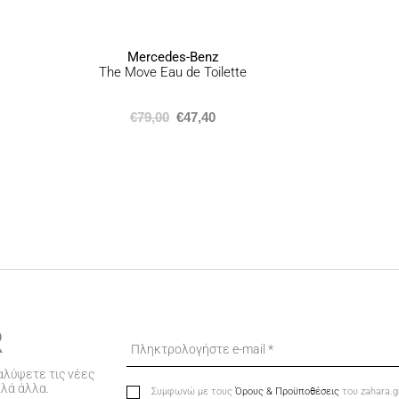
σελίδα
του
προϊόντος
Mercedes-Benz
The Move Eau de Toilette
€
79,00
€
47,40
R
αλύψετε τις νέες
λλά άλλα.
Συμφωνώ με τους
Όρους & Προϋποθέσεις
του zahara.g