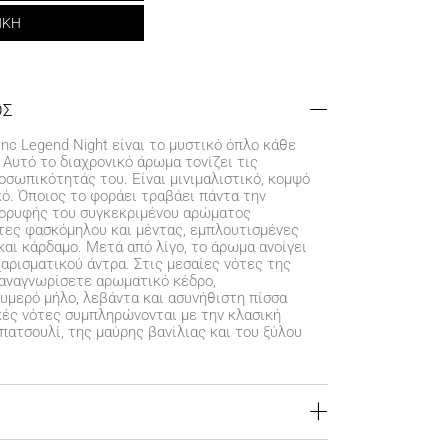
ΗΚΗ
ΟΣ
nc Legend Night είναι το μυστικό όπλο κάθε
 Αυτό το διαχρονικό άρωμα τονίζει τις
σωπικότητάς του. Είναι μινιμαλιστικό, κομψό
ό. Όποιος το φοράει τραβάει πάντα την
κορυφής του συγκεκριμένου αρώματος
τες φασκόμηλου και μέντας, εμπλουτισμένες
και κάρδαμο. Μετά από λίγο, το άρωμα ανοίγει
χαρισματικού άντρα. Στις μεσαίες νότες της
αναγνωρίσετε αρωματικό κέδρο,
υμερό μήλο, λεβάντα και ασυνήθιστη πίσσα
κές νότες συμπληρώνονται με την κλασική
πατσουλί, της μαύρης βανίλιας και του ξύλου
39-C), Water, Fragrance, Butyl