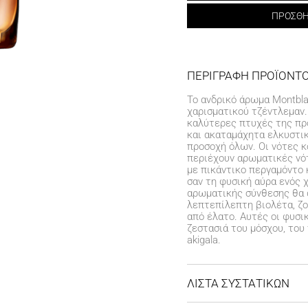
ΠΡΟΣΘ
ΠΕΡΙΓΡΑΦΗ ΠΡΟΪΟΝΤ
Το ανδρικό άρωμα Montbla
χαρισματικού τζέντλεμαν.
καλύτερες πτυχές της προ
και ακαταμάχητα ελκυστικ
προσοχή όλων. Οι νότες 
περιέχουν αρωματικές νό
με πικάντικο περγαμόντο 
σαν τη φυσική αύρα ενός 
αρωματικής σύνθεσης θα 
λεπτεπίλεπτη βιολέτα, ζο
από έλατο. Αυτές οι φυσι
ζεστασιά του μόσχου, του 
akigala.
ΛΙΣΤΑ ΣΥΣΤΑΤΙΚΩΝ
Alcohol Denat. (Sd Alcohol 