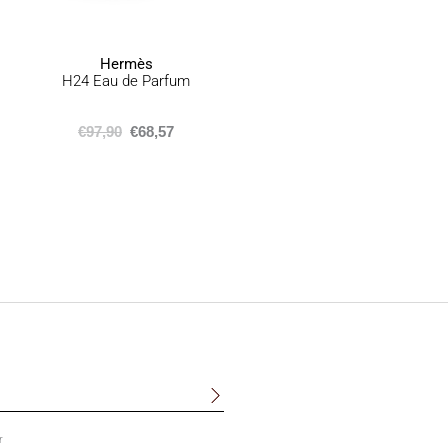
σελίδα
του
προϊόντος
Hermès
H24 Eau de Parfum
The
€
97,90
€
68,57
r