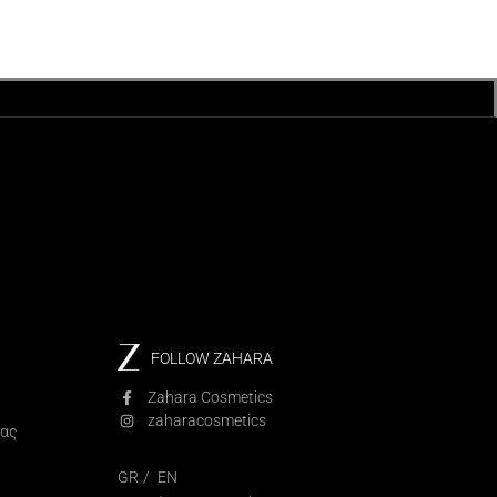
FOLLOW ZAHARA
Zahara Cosmetics
zaharacosmetics
ίας
GR
EN