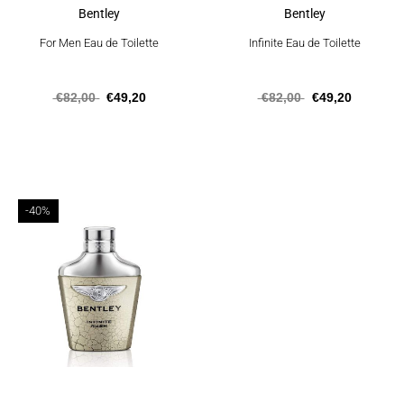
Bentley
Bentley
For Men Eau de Toilette
Infinite Eau de Toilette
€
82,00
€
49,20
€
82,00
€
49,20
Αυτό
-40%
το
προϊόν
έχει
πολλαπλές
παραλλαγές.
Οι
επιλογές
μπορούν
να
επιλεγούν
στη
σελίδα
του
προϊόντος