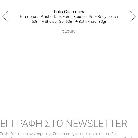
ακολουθώντας την διαδικασία που αναγράφεται
εδώ
.
Folia Cosmetics
Glamorous Plastic Tank Fresh Bouquet Set - Body Lotion
50ml + Shower Gel 50ml + Bath Fizzer 30gr
€
15,00
ΕΓΓΡΑΦΗ ΣΤΟ NEWSLETTER
Συνδεθείτε με τον κόσμο της Zahara και γίνετε οι πρώτοι που θα