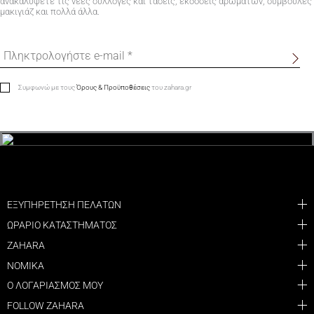
ανακαλύψετε τις νέες συλλογές και τάσεις, εκδόσεις αρωμάτων, συμβουλές
μακιγιάζ και πολλά άλλα.
Συμφωνώ με τους
Όρους & Προϋποθέσεις
του zahara.gr
ΕΞΥΠΗΡΕΤΗΣΗ ΠΕΛΑΤΩΝ
ΩΡΑΡΙΟ ΚΑΤΑΣΤΗΜΑΤΟΣ
ZAHARA
ΝΟΜΙΚΑ
Ο ΛΟΓΑΡΙΑΣΜΟΣ ΜΟΥ
FOLLOW ZAHARA