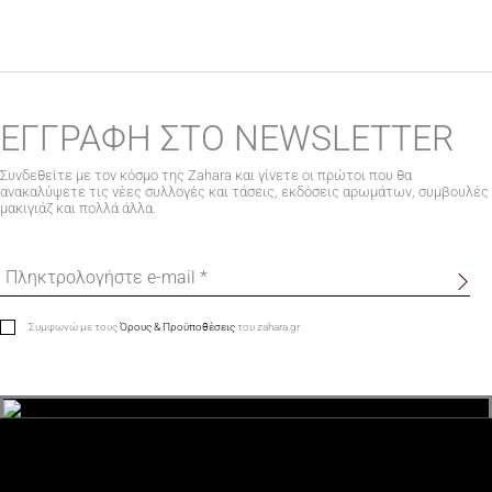
ΕΓΓΡΑΦΗ ΣΤΟ NEWSLETTER
Συνδεθείτε με τον κόσμο της Zahara και γίνετε οι πρώτοι που θα
ανακαλύψετε τις νέες συλλογές και τάσεις, εκδόσεις αρωμάτων, συμβουλές
μακιγιάζ και πολλά άλλα.
Συμφωνώ με τους
Όρους & Προϋποθέσεις
του zahara.gr