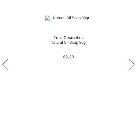
Αποστολή σε απομακρυσμένες/δυσπρόσιτες περιοχές εντός
1-7 εργάσιμων ημερών
ΠΟΛΙΤΙΚΗ ΕΠΙΣΤΡΟΦΩΝ
Σε περίπτωση που δεν είστε απόλυτα ικανοποιημένοι από το
προϊόν ή το σύνολο της παραγγελίας σας, είμαστε στην
Folia Cosmetics
ευχάριστη θέση να σας προσφέρουμε επιστροφή προϊόντων
Natural Oil Soap 80gr
εντός 14 ημερών από την ημερομηνία που τα παραλάβατε,
ακολουθώντας την διαδικασία που αναγράφεται
εδώ
.
€
2,20