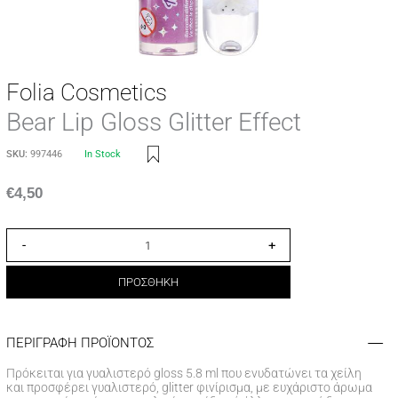
Folia Cosmetics
Bear Lip Gloss Glitter Effect
SKU:
997446
In Stock
€
4,50
-
+
ΠΡΟΣΘΗΚΗ
ΠΕΡΙΓΡΑΦΗ ΠΡΟΪΟΝΤΟΣ
Πρόκειται για γυαλιστερό gloss 5.8 ml που ενυδατώνει τα χείλη
και προσφέρει γυαλιστερό, glitter φινίρισμα, με ευχάριστο άρωμα