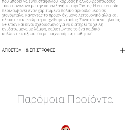
που μπορεί να είναι σταφυλιού, καρύδας ή άλλου φρουτώδους
τύπου, ανάλογα με την παραλλαγή του προϊόντος. Η συσκευασία
περιλαμβάνει έναν χαριτωμένο πολικό αρκούδο μέσα σε
χιονόμπαλα, κάνοντας το προϊόν όχι μόνο λειτουργικό αλλά και
ελκυστικό ως δώρο ή παιχνίδι φαντασίας. Συνιστάται για ηλικίες
5+ ετών και είναι σχεδιασμένο για να διατηρεί τα χείλη
ενυδατωμένα με λάμψη, καθιστώντας το ένα παιδικό
καλλυντικό αξεσουάρ με παιχνιδιάρικη αισθητική.
ΑΠΟΣΤΟΛΗ & ΕΠΙΣΤΡΟΦΕΣ
ΚΟΣΤΟΣ ΑΠΟΣΤΟΛΗΣ
Δωρεάν αποστολή για αγορές άνω των 39€
Έξοδα αποστολής
3,99 €
για αγορές κάτω των 39€
ΧΡΟΝΟΣ ΠΑΡΑΔΟΣΗΣ
Αποστολή σε χερσαίους προορισμούς εντός
1-3 εργάσιμων
Παρόμοια Προϊόντα
ημερών
Αποστολή σε νησιωτικούς προορισμούς εντός
1-3 εργάσιμων
ημερών
Αποστολή σε απομακρυσμένες/δυσπρόσιτες περιοχές εντός
1-7 εργάσιμων ημερών
ΠΟΛΙΤΙΚΗ ΕΠΙΣΤΡΟΦΩΝ