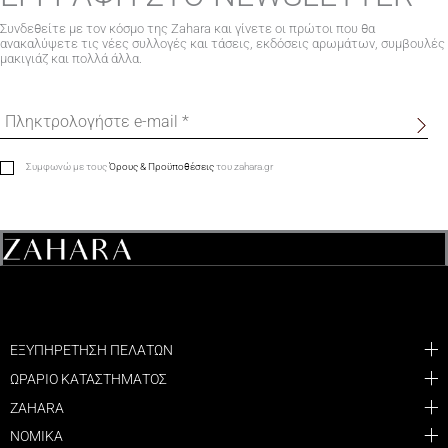
Συνδεθείτε με τον κόσμο της Zahara και γίνετε οι πρώτοι που θα
ανακαλύψετε τις νέες συλλογές και τάσεις, εκδόσεις αρωμάτων, συμβουλές
μακιγιάζ και πολλά άλλα.
Συμφωνώ με τους
Όρους & Προϋποθέσεις
του zahara.gr
ΕΞΥΠΗΡΕΤΗΣΗ ΠΕΛΑΤΩΝ
ΩΡΑΡΙΟ ΚΑΤΑΣΤΗΜΑΤΟΣ
ZAHARA
ΝΟΜΙΚΑ