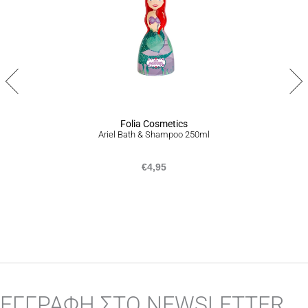
Σε περίπτωση που δεν είστε απόλυτα ικανοποιημένοι από το
προϊόν ή το σύνολο της παραγγελίας σας, είμαστε στην
ευχάριστη θέση να σας προσφέρουμε επιστροφή προϊόντων
εντός 14 ημερών από την ημερομηνία που τα παραλάβατε,
ακολουθώντας την διαδικασία που αναγράφεται
εδώ
.
Folia Cosmetics
Ariel Bath & Shampoo 250ml
€
4,95
ΕΓΓΡΑΦΗ ΣΤΟ NEWSLETTER