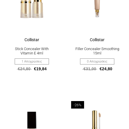
μπορούν
μπορούν
να
να
επιλεγούν
επιλεγούν
στη
στη
σελίδα
σελίδα
του
του
προϊόντος
προϊόντος
Collistar
Collistar
Stick Concealer With
Filler Concealer Smoothing
Vitamin E 4ml
15ml
1 Αποχρώσεις
0 Αποχρώσεις
€
24,80
€
19,84
€
31,00
€
24,80
Αυτό
Αυτό
-26%
το
το
προϊόν
προϊόν
έχει
έχει
πολλαπλές
πολλαπλές
παραλλαγές.
παραλλαγές.
Οι
Οι