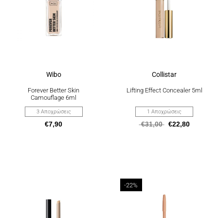
επιλογές
επιλογές
μπορούν
μπορούν
να
να
επιλεγούν
επιλεγούν
στη
στη
σελίδα
σελίδα
του
του
προϊόντος
προϊόντος
Wibo
Collistar
Forever Better Skin
Lifting Effect Concealer 5ml
Camouflage 6ml
3 Αποχρώσεις
1 Αποχρώσεις
€
7,90
€
31,00
€
22,80
Αυτό
-22%
το
προϊόν
έχει
πολλαπλές