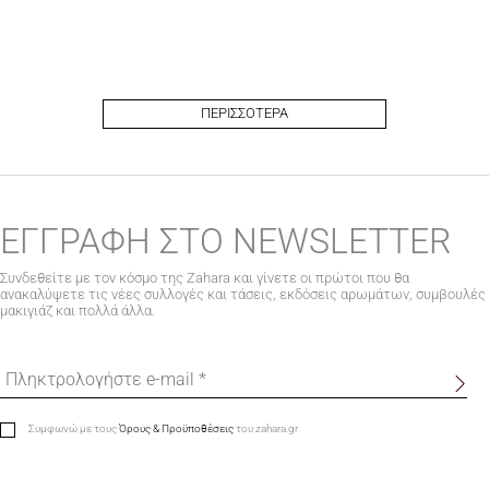
ΠΕΡΙΣΣΟΤΕΡΑ
ΕΓΓΡΑΦΗ ΣΤΟ NEWSLETTER
Συνδεθείτε με τον κόσμο της Zahara και γίνετε οι πρώτοι που θα
ανακαλύψετε τις νέες συλλογές και τάσεις, εκδόσεις αρωμάτων, συμβουλές
μακιγιάζ και πολλά άλλα.
Συμφωνώ με τους
Όρους & Προϋποθέσεις
του zahara.gr