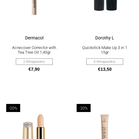
να
να
επιλεγούν
επιλεγούν
στη
στη
σελίδα
σελίδα
του
του
προϊόντος
προϊόντος
Dermacol
Dorothy L
Acnecover Corrector with
Quickstick Make Up 3 in 1
Tea Tree Oil 1,45gr
15gr
2 Αποχρώσεις
6 Αποχρώσεις
€
7,90
€
13,50
Αυτό
Αυτό
-20%
-20%
το
το
προϊόν
προϊόν
έχει
έχει
πολλαπλές
πολλαπλές
παραλλαγές.
παραλλαγές.
Οι
Οι
επιλογές
επιλογές