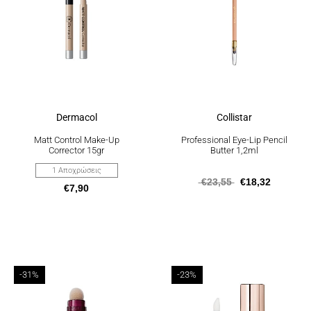
παραλλαγές.
Οι
επιλογές
μπορούν
να
επιλεγούν
στη
σελίδα
του
προϊόντος
Dermacol
Collistar
Matt Control Make-Up
Professional Eye-Lip Pencil
Corrector 15gr
Butter 1,2ml
1 Αποχρώσεις
€
23,55
€
18,32
€
7,90
Αυτό
Price
Αυτό
-31%
-23%
το
το
range:
προϊόν
προϊόν
€9,96
έχει
έχει
through