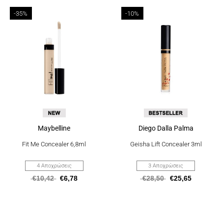
Αυτό
Αυτό
-35%
-10%
το
το
προϊόν
προϊόν
έχει
έχει
πολλαπλές
πολλαπλές
παραλλαγές.
παραλλαγές.
Οι
Οι
επιλογές
επιλογές
μπορούν
μπορούν
να
να
επιλεγούν
επιλεγούν
στη
στη
σελίδα
σελίδα
του
του
προϊόντος
προϊόντος
Maybelline
Diego Dalla Palma
Fit Me Concealer 6,8ml
Geisha Lift Concealer 3ml
4 Αποχρώσεις
3 Αποχρώσεις
€
10,42
€
6,78
€
28,50
€
25,65