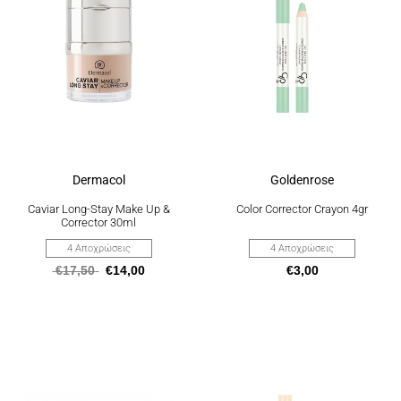
έχει
έχει
πολλαπλές
πολλαπλές
παραλλαγές.
παραλλαγές.
Οι
Οι
επιλογές
επιλογές
μπορούν
μπορούν
να
να
επιλεγούν
επιλεγούν
στη
στη
σελίδα
σελίδα
του
του
προϊόντος
προϊόντος
Dermacol
Goldenrose
Caviar Long-Stay Make Up &
Color Corrector Crayon 4gr
Corrector 30ml
4 Αποχρώσεις
4 Αποχρώσεις
€
17,50
€
14,00
€
3,00
Αυτό
Αυτό
το
το