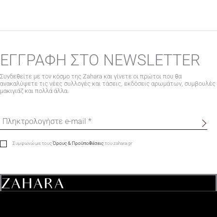
ΕΓΓΡΑΦΗ ΣΤΟ NEWSLETTER
Συνδεθείτε με τον κόσμο της Zahara και γίνετε οι πρώτοι που θα
ανακαλύψετε τις νέες συλλογές και τάσεις, εκδόσεις αρωμάτων, συμβουλές
μακιγιάζ και πολλά άλλα.
Συμφωνώ με τους
Όρους & Προϋποθέσεις
του zahara.gr