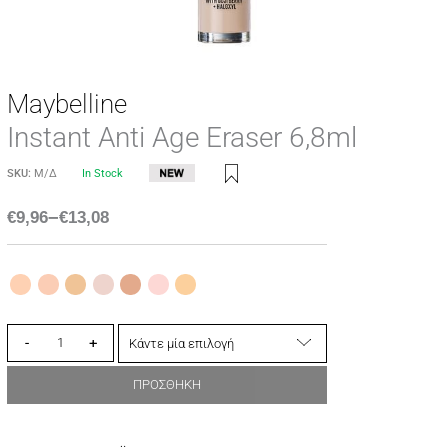
Maybelline
Instant Anti Age Eraser 6,8ml
SKU:
Μ/Δ
In Stock
–
€
9,96
€
13,08
-
+
ΠΡΟΣΘΗΚΗ