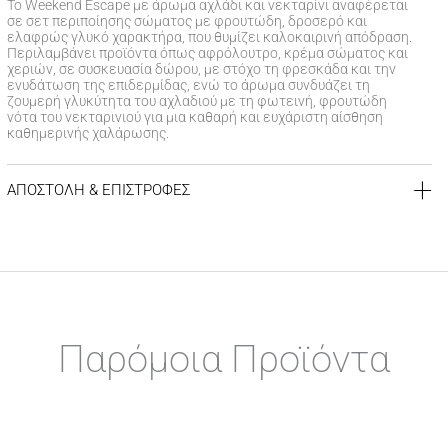
Το Weekend Escape με άρωμα αχλάδι και νεκταρίνι αναφέρεται
σε σετ περιποίησης σώματος με φρουτώδη, δροσερό και
ελαφρώς γλυκό χαρακτήρα, που θυμίζει καλοκαιρινή απόδραση.
Περιλαμβάνει προϊόντα όπως αφρόλουτρο, κρέμα σώματος και
χεριών, σε συσκευασία δώρου, με στόχο τη φρεσκάδα και την
ενυδάτωση της επιδερμίδας, ενώ το άρωμα συνδυάζει τη
ζουμερή γλυκύτητα του αχλαδιού με τη φωτεινή, φρουτώδη
νότα του νεκταρινιού για μια καθαρή και ευχάριστη αίσθηση
καθημερινής χαλάρωσης.
ΑΠΟΣΤΟΛΗ & ΕΠΙΣΤΡΟΦΕΣ
ΚΟΣΤΟΣ ΑΠΟΣΤΟΛΗΣ
Δωρεάν αποστολή για αγορές άνω των 39€
Έξοδα αποστολής
3,99 €
για αγορές κάτω των 39€
ΧΡΟΝΟΣ ΠΑΡΑΔΟΣΗΣ
Αποστολή σε χερσαίους προορισμούς εντός
1-3 εργάσιμων
Παρόμοια Προϊόντα
ημερών
Αποστολή σε νησιωτικούς προορισμούς εντός
1-3 εργάσιμων
ημερών
Αποστολή σε απομακρυσμένες/δυσπρόσιτες περιοχές εντός
1-7 εργάσιμων ημερών