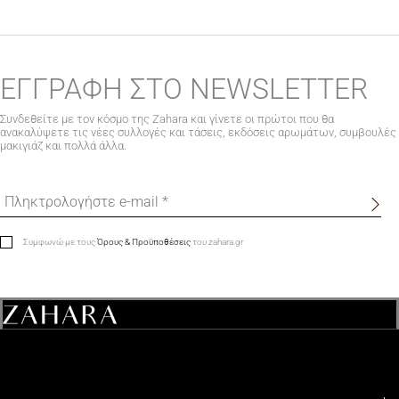
ΕΓΓΡΑΦΗ ΣΤΟ NEWSLETTER
Συνδεθείτε με τον κόσμο της Zahara και γίνετε οι πρώτοι που θα
ανακαλύψετε τις νέες συλλογές και τάσεις, εκδόσεις αρωμάτων, συμβουλές
μακιγιάζ και πολλά άλλα.
Συμφωνώ με τους
Όρους & Προϋποθέσεις
του zahara.gr