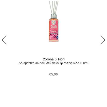
ΠΟΛΙΤΙΚΗ ΕΠΙΣΤΡΟΦΩΝ
Σε περίπτωση που δεν είστε απόλυτα ικανοποιημένοι από το
προϊόν ή το σύνολο της παραγγελίας σας, είμαστε στην
ευχάριστη θέση να σας προσφέρουμε επιστροφή προϊόντων
εντός 14 ημερών από την ημερομηνία που τα παραλάβατε,
ακολουθώντας την διαδικασία που αναγράφεται
εδώ
.
Corona Di Fiori
Αρωματικό Χώρου Με Sticks Τριαντάφυλλο 100ml
€
5,90