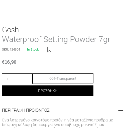
Gosh
Waterproof Setting Powder 7gr
SKU:
124804
In Stock
€
16,90
001-Transparent
ΠΡΟΣΘΗΚΗ
ΠΕΡΙΓΡΑΦΗ ΠΡΟΪΟΝΤΟΣ
Ένα λατρεμένο καινοτόμο προϊόν, η νέα μεταξένια πούδρα με
διάφανη κάλυψη δημιουργεί ένα αδιάβροχο μακιγιάζ που