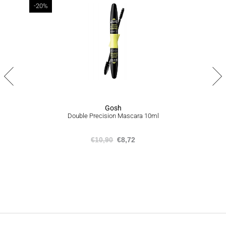
-20%
ΠΟΛΙΤΙΚΗ ΕΠΙΣΤΡΟΦΩΝ
Σε περίπτωση που δεν είστε απόλυτα ικανοποιημένοι από το
προϊόν ή το σύνολο της παραγγελίας σας, είμαστε στην
ευχάριστη θέση να σας προσφέρουμε επιστροφή προϊόντων
εντός 14 ημερών από την ημερομηνία που τα παραλάβατε,
ακολουθώντας την διαδικασία που αναγράφεται
εδώ
.
Gosh
Double Precision Mascara 10ml
€
10,90
€
8,72