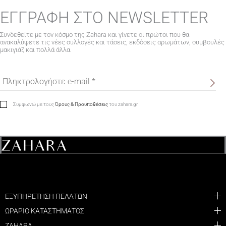
ΕΓΓΡΑΦΗ ΣΤΟ NEWSLETTER
Συνδεθείτε με τον κόσμο της Zahara και γίνετε οι πρώτοι που θα
ανακαλύψετε τις νέες συλλογές και τάσεις, εκδόσεις αρωμάτων, συμβουλές
μακιγιάζ και πολλά άλλα.
Συμφωνώ με τους
Όρους & Προϋποθέσεις
του zahara.gr
ΕΞΥΠΗΡΕΤΗΣΗ ΠΕΛΑΤΩΝ
ΩΡΑΡΙΟ ΚΑΤΑΣΤΗΜΑΤΟΣ
ZAHARA