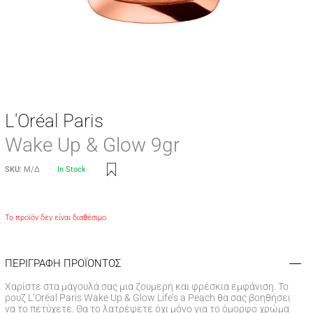
L'Oréal Paris
Wake Up & Glow 9gr
SKU:
Μ/Δ
In Stock
Το προϊόν δεν είναι διαθέσιμο.
ΠΕΡΙΓΡΑΦΗ ΠΡΟΪΟΝΤΟΣ
Χαρίστε στα μάγουλά σας μια ζουμερή και φρέσκια εμφάνιση. Το
ρουζ L’Oréal Paris Wake Up & Glow Life’s a Peach θα σας βοηθήσει
να το πετύχετε. Θα το λατρέψετε όχι μόνο για το όμορφο χρώμα