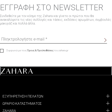
ΕΓΓΡΑΦΗ ΣΤΟ NEWSLETTER
Συνδεθείτε με τον κόσμο της Zahara και γίνετε οι πρώτοι που θα
ανακαλύψετε τις νέες συλλογές και τάσεις, εκδόσεις αρωμάτων, συμβουλές
μακιγιάζ και πολλά άλλα.
Συμφωνώ με τους
Όρους & Προϋποθέσεις
του zahara.gr
ΕΞΥΠΗΡΕΤΗΣΗ ΠΕΛΑΤΩΝ
ΩΡΑΡΙΟ ΚΑΤΑΣΤΗΜΑΤΟΣ
ZAHARA