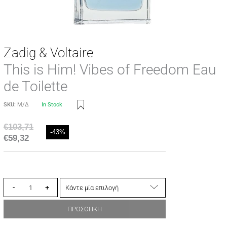
Zadig & Voltaire
This is Him! Vibes of Freedom Eau
de Toilette
SKU:
Μ/Δ
In Stock
€
103,71
-43%
€
59,32
-
+
ΠΡΟΣΘΗΚΗ