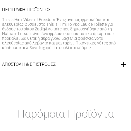
ΠΕΡΙΓΡΑΦΗ ΠΡΟΪΟΝΤΟΣ
This is Him! Vibes of Freedom. Ένας άνεμος φρεσκάδας και
ελευθερίας φυσάει στο This is Him! Το νέο Eau de Toilette για
άνδρες του οίκου Zadig&Voltaire που δημιουργήθηκε από τη
Nathalie Lorson είναι ένα φρέσκο και αρωματικό άρωμα που
προκαλεί μια θετική αύρα γύρω μας! Μια φρέσκια νότα
ελευθερίας από λεβάντα και μανταρίνι. Πικάντικες νότες από
κάρδαμο και λιβάνι. Ισχυρό πατσουλί και κέδρος.
ΑΠΟΣΤΟΛΗ & ΕΠΙΣΤΡΟΦΕΣ
ΚΟΣΤΟΣ ΑΠΟΣΤΟΛΗΣ
Δωρεάν αποστολή για αγορές άνω των 39€
Έξοδα αποστολής
3,99 €
για αγορές κάτω των 39€
ΧΡΟΝΟΣ ΠΑΡΑΔΟΣΗΣ
Αποστολή σε χερσαίους προορισμούς εντός
1-3 εργάσιμων
Παρόμοια Προϊόντα
ημερών
Αποστολή σε νησιωτικούς προορισμούς εντός
1-3 εργάσιμων
ημερών
Αποστολή σε απομακρυσμένες/δυσπρόσιτες περιοχές εντός
Αυτό
1-7 εργάσιμων ημερών