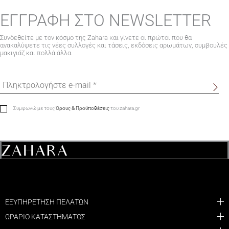
ΕΓΓΡΑΦΗ ΣΤΟ NEWSLETTER
Συνδεθείτε με τον κόσμο της Zahara και γίνετε οι πρώτοι που θα
ανακαλύψετε τις νέες συλλογές και τάσεις, εκδόσεις αρωμάτων, συμβουλές
μακιγιάζ και πολλά άλλα.
Συμφωνώ με τους
Όρους & Προϋποθέσεις
του zahara.gr
ΕΞΥΠΗΡΕΤΗΣΗ ΠΕΛΑΤΩΝ
ΩΡΑΡΙΟ ΚΑΤΑΣΤΗΜΑΤΟΣ