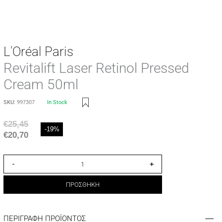
L'Oréal Paris
Revitalift Laser Retinol Pressed
Cream 50ml
SKU:
997307
In Stock
€
25,45
-19%
€
20,70
-
+
ΠΡΟΣΘΗΚΗ
ΠΕΡΙΓΡΑΦΗ ΠΡΟΪΟΝΤΟΣ