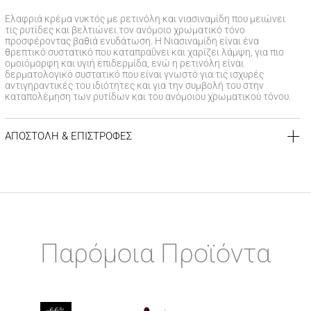
Ελαφριά κρέμα νυκτός με ρετινόλη και νιασιναμίδη που μειώνει
τις ρυτίδες και βελτιώνει τον ανόμοιο χρωματικό τόνο
προσφέροντας βαθιά ενυδάτωση. Η Νιασιναμίδη είναι ένα
θρεπτικό συστατικό που καταπραΰνει και χαρίζει λάμψη, για πιο
ομοιόμορφη και υγιή επιδερμίδα, ενώ η ρετινόλη είναι
δερματολογικό συστατικό που είναι γνωστό για τις ισχυρές
αντιγηραντικές του ιδιότητες και για την συμβολή του στην
καταπολέμηση των ρυτίδων και του ανόμοιου χρωματικού τόνου.
ΑΠΟΣΤΟΛΗ & ΕΠΙΣΤΡΟΦΕΣ
ΚΟΣΤΟΣ ΑΠΟΣΤΟΛΗΣ
Δωρεάν αποστολή για αγορές άνω των 39€
Έξοδα αποστολής
3,99 €
για αγορές κάτω των 39€
ΧΡΟΝΟΣ ΠΑΡΑΔΟΣΗΣ
Αποστολή σε χερσαίους προορισμούς εντός
1-3 εργάσιμων
Παρόμοια Προϊόντα
ημερών
Αποστολή σε νησιωτικούς προορισμούς εντός
1-3 εργάσιμων
ημερών
Αποστολή σε απομακρυσμένες/δυσπρόσιτες περιοχές εντός
1-7 εργάσιμων ημερών
-66%