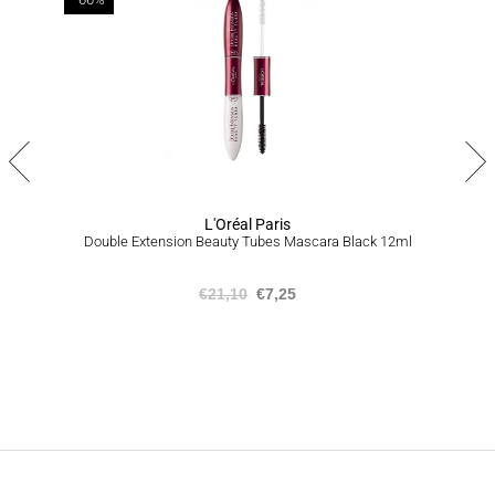
ΠΟΛΙΤΙΚΗ ΕΠΙΣΤΡΟΦΩΝ
Σε περίπτωση που δεν είστε απόλυτα ικανοποιημένοι από το
προϊόν ή το σύνολο της παραγγελίας σας, είμαστε στην
ευχάριστη θέση να σας προσφέρουμε επιστροφή προϊόντων
εντός 14 ημερών από την ημερομηνία που τα παραλάβατε,
ακολουθώντας την διαδικασία που αναγράφεται
εδώ
.
L'Oréal Paris
Double Extension Beauty Tubes Mascara Black 12ml
€
21,10
€
7,25