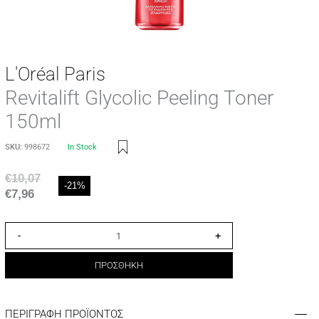
L'Oréal Paris
Revitalift Glycolic Peeling Toner
150ml
SKU:
998672
In Stock
€
10,07
-21%
€
7,96
-
+
ΠΡΟΣΘΗΚΗ
ΠΕΡΙΓΡΑΦΗ ΠΡΟΪΟΝΤΟΣ