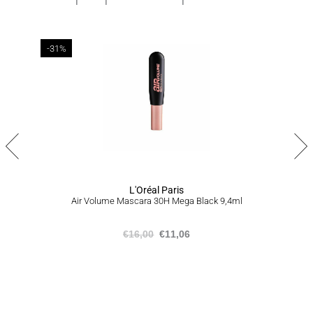
ημερών
Αποστολή σε απομακρυσμένες/δυσπρόσιτες περιοχές εντός
1-7 εργάσιμων ημερών
-31%
ΠΟΛΙΤΙΚΗ ΕΠΙΣΤΡΟΦΩΝ
Σε περίπτωση που δεν είστε απόλυτα ικανοποιημένοι από το
προϊόν ή το σύνολο της παραγγελίας σας, είμαστε στην
ευχάριστη θέση να σας προσφέρουμε επιστροφή προϊόντων
εντός 14 ημερών από την ημερομηνία που τα παραλάβατε,
ακολουθώντας την διαδικασία που αναγράφεται
εδώ
.
L'Oréal Paris
Air Volume Μascara 30H Mega Black 9,4ml
€
16,00
€
11,06