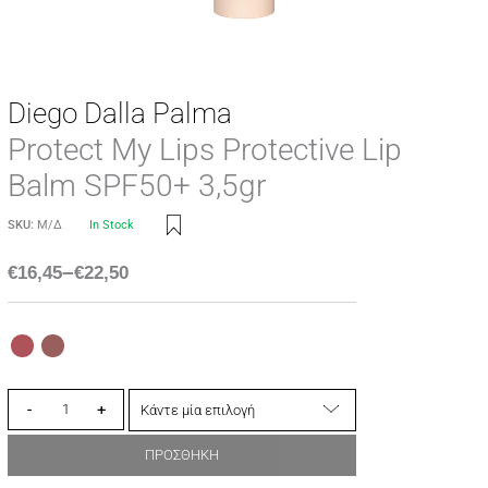
Diego Dalla Palma
Protect My Lips Protective Lip
Balm SPF50+ 3,5gr
SKU:
Μ/Δ
In Stock
–
€
16,45
€
22,50
-
+
ΠΡΟΣΘΗΚΗ