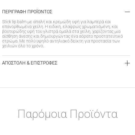
ΠΕΡΙΓΡΑΦΗ ΠΡΟΪΟΝΤΟΣ
Stick lip balm με απαλή και κρεμώδη υφή για λαμπερά και
επανορθωμένα χείλη. Η ειδική, ελαφρώς χρωματισμένη, και
βουτυρώδης υφή του γλιστρά ομαλά στα χείλη, χαρίζοντας μια
αίσθηση άνεσης και δημιουργώντας ένα αόρατο προστατευτικό
στρώμα. Με πολύ υψηλό αντηλιακό δείκτη για προστασία των
χειλιών όλο το χρόνο.
ΑΠΟΣΤΟΛΗ & ΕΠΙΣΤΡΟΦΕΣ
ΚΟΣΤΟΣ ΑΠΟΣΤΟΛΗΣ
Δωρεάν αποστολή για αγορές άνω των 39€
Έξοδα αποστολής
3,99 €
για αγορές κάτω των 39€
ΧΡΟΝΟΣ ΠΑΡΑΔΟΣΗΣ
Αποστολή σε χερσαίους προορισμούς εντός
1-3 εργάσιμων
Παρόμοια Προϊόντα
ημερών
Αποστολή σε νησιωτικούς προορισμούς εντός
1-3 εργάσιμων
ημερών
Αποστολή σε απομακρυσμένες/δυσπρόσιτες περιοχές εντός
Αυτό
1-7 εργάσιμων ημερών
το