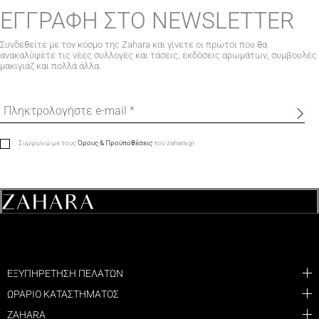
ΕΓΓΡΑΦΗ ΣΤΟ NEWSLETTER
Συνδεθείτε με τον κόσμο της Zahara και γίνετε οι πρώτοι που θα
ανακαλύψετε τις νέες συλλογές και τάσεις, εκδόσεις αρωμάτων, συμβουλές
μακιγιάζ και πολλά άλλα.
Συμφωνώ με τους
Όρους & Προϋποθέσεις
του zahara.gr
ΕΞΥΠΗΡΕΤΗΣΗ ΠΕΛΑΤΩΝ
ΩΡΑΡΙΟ ΚΑΤΑΣΤΗΜΑΤΟΣ
ZAHARA