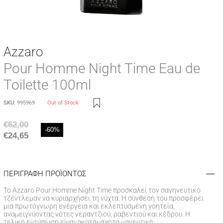
Azzaro
Pour Homme Night Time Eau de
Toilette 100ml
SKU:
995969
Out of Stock
€
62,00
-60%
€
24,65
ΠΕΡΙΓΡΑΦΗ ΠΡΟΪΟΝΤΟΣ
Το Azzaro Pour Homme Night Time προσκαλεί τον σαγηνευτικό
τζέντλεμαν να κυριαρχήσει τη νύχτα. Η σύνθεσή του προσφέρει
μια πρωτόγνωρη ενέργεια και εκλεπτυσμένη γοητεία,
αναμειγνύοντας νότες νεραντζιού, ραβεντιού και κέδρου. Η
τελική εντύπωση είναι ακαταμάχητα μαγευτική.