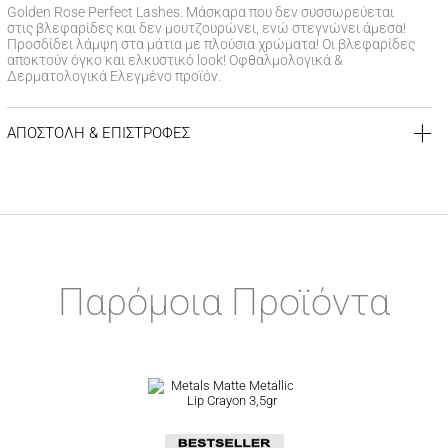
Golden Rose Perfect Lashes. Μάσκαρα που δεν συσσωρεύεται
στις βλεφαρίδες και δεν μουτζουρώνει, ενώ στεγνώνει άμεσα!
Προσδίδει λάμψη στα μάτια με πλούσια χρώματα! Οι βλεφαρίδες
αποκτούν όγκο και ελκυστικό look! Οφθαλμολογικά &
Δερματολογικά Ελεγμένο προϊόν.
ΑΠΟΣΤΟΛΗ & ΕΠΙΣΤΡΟΦΕΣ
ΚΟΣΤΟΣ ΑΠΟΣΤΟΛΗΣ
Δωρεάν αποστολή για αγορές άνω των 39€
Έξοδα αποστολής
3,99 €
για αγορές κάτω των 39€
ΧΡΟΝΟΣ ΠΑΡΑΔΟΣΗΣ
Αποστολή σε χερσαίους προορισμούς εντός
1-3 εργάσιμων
Παρόμοια Προϊόντα
ημερών
Αποστολή σε νησιωτικούς προορισμούς εντός
1-3 εργάσιμων
ημερών
Αποστολή σε απομακρυσμένες/δυσπρόσιτες περιοχές εντός
Αυτό
1-7 εργάσιμων ημερών
το
προϊόν
ΠΟΛΙΤΙΚΗ ΕΠΙΣΤΡΟΦΩΝ
έχει
πολλαπλές
Σε περίπτωση που δεν είστε απόλυτα ικανοποιημένοι από το
παραλλαγές.
προϊόν ή το σύνολο της παραγγελίας σας, είμαστε στην
Οι