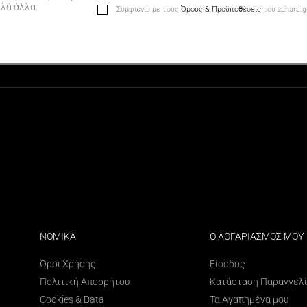
λλά άλλα.
Συμφωνώ με τους
Όρους & Προϋποθέσεις
του zahara.g
ΝΟΜΙΚΑ
Ο ΛΟΓΑΡΙΑΣΜΟΣ ΜΟΥ
Όροι Χρήσης
Είσοδος
Πολιτική Απορρήτου
Κατάσταση Παραγγελ
Cookies & Data
Τα Αγαπημένα μου