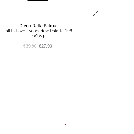
Diego Dalla Palma
Fall In Love Eyeshadow Palette 198
Tanni
4x1,5g
€
39,90
€
27,93