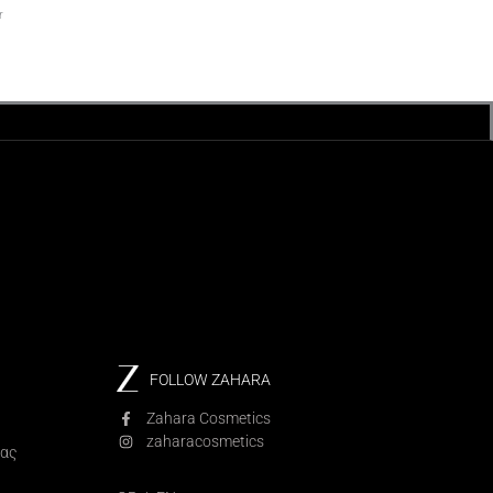
r
FOLLOW ZAHARA
Zahara Cosmetics
zaharacosmetics
ίας