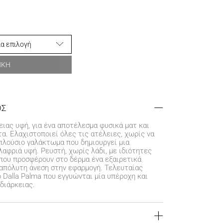
ΗΚΗ
ΟΣ
ειας υφή, για ένα αποτέλεσμα φυσικά ματ και
α. Ελαχιστοποιεί όλες τις ατέλειες, χωρίς να
 πλούσιο γαλάκτωμα που δημιουργεί μια
αφριά υφή. Ρευστή, χωρίς λάδι, με ιδιότητες
που προσφέρουν στο δέρμα ένα εξαιρετικά
 απόλυτη άνεση στην εφαρμογή. Τελευταίας
o Dalla Palma που εγγυώνται μία υπέροχη και
διάρκειας.