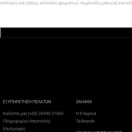
συλλογές και τάσεις, εκδόσεις αρωμάτων, συμβουλές μακιγιάζ και πο
ΕΞΥΠΗΡΕΤΗΣΗ ΠΕΛΑΤΩΝ
ZAHARA
Καλέστε μας (+30) 26340-21660
Η Εταιρεία
Πληροφορίες Αποστολής
Τα Brands
Επιστροφές