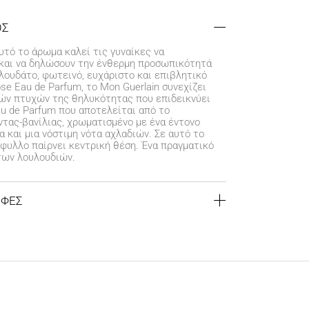
ΟΣ
υτό το άρωμα καλεί τις γυναίκες να
 και να δηλώσουν την ένθερμη προσωπικότητά
ουδάτο, φωτεινό, ευχάριστο και επιβλητικό
se Eau de Parfum, το Mon Guerlain συνεχίζει
ών πτυχών της θηλυκότητας που επιδεικνύει
u de Parfum που αποτελείται από το
τας-βανίλιας, χρωματισμένο με ένα έντονο
 και μια νόστιμη νότα αχλαδιών. Σε αυτό το
άφυλλο παίρνει κεντρική θέση. Ένα πραγματικό
των λουλουδιών.
ΟΦΕΣ
αγορές άνω των 39€
€
για αγορές κάτω των 39€
ς προορισμούς εντός
1-3 εργάσιμων ημερών