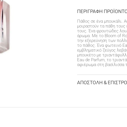
ΠΕΡΙΓΡΑΦΗ ΠΡΟΪΟΝΤ
Πάθος σε ένα μπουκάλι. Α
μοιραστούν τα πάθη τους
τους. Ένα φρουτώδες λουλ
άρωμα. Με το Bloom of Ro
την εξερεύνηση των πολλ
το πάθος. Ένα φωτεινό Ea
εμβληματικό ζεύγος λεβάν
μπουκέτο με τριαντάφυλλα
Eau de Parfum, το τριαντ
αφιέρωμα στη βασίλισσα 
ΑΠΟΣΤΟΛΗ & ΕΠΙΣΤΡ
ΚΟΣΤΟΣ ΑΠΟΣΤΟΛΗΣ
Δωρεάν αποστολή για 
Έξοδα αποστολής
3,99 
ΧΡΟΝΟΣ ΠΑΡΑΔΟΣΗΣ
Αποστολή σε χερσαίου