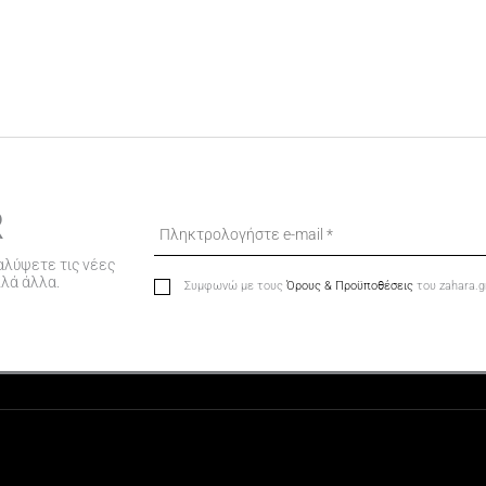
R
αλύψετε τις νέες
λλά άλλα.
Συμφωνώ με τους
Όρους & Προϋποθέσεις
του zahara.g