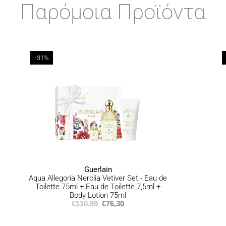
Παρόμοια Προϊόντα
Αποστολή σε νησιωτικ
Αποστολή σε απομακρυ
εργάσιμων ημερών
ΠΟΛΙΤΙΚΗ ΕΠΙΣΤΡΟΦΩΝ
-31%
Σε περίπτωση που δεν είσ
σύνολο της παραγγελίας σ
προσφέρουμε επιστροφή π
ημερομηνία που τα παραλ
αναγράφεται
εδώ
.
Guerlain
Aqua Allegoria Nerolia Vetiver Set - Eau de
Toilette 75ml + Eau de Toilette 7,5ml +
Body Lotion 75ml
€
110,89
€
76,30