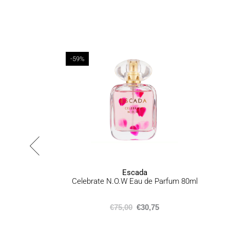
-59%
Escada
e
Celebrate N.O.W Eau de Parfum 80ml
€
75,00
€
30,75