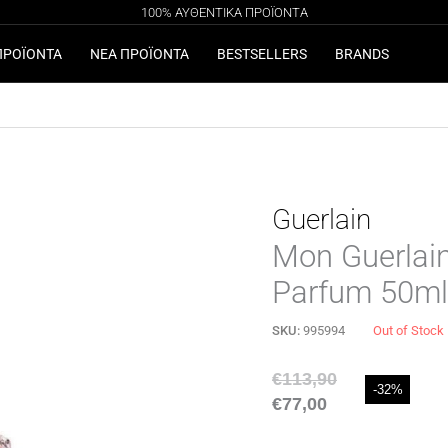
100% ΑΥΘΕΝΤΙΚΑ ΠΡΟΪΟΝΤΑ
ΔΩΡΕΑΝ ΜΕΤΑΦΟΡΙΚΑ ΓΙΑ ΑΓΟΡΕΣ ΑΝΩ ΤΩΝ 49€
ΓΕΛΙΕΣ ΚΑΛΕΣΤΕ ΣΤΟ 26340-21660, ΔΕΥ-ΤΕΤ-ΣΑΒ: 8.30-14.00 ΤΡΙ-ΠΕΜ-ΠΑΡ: 8.
ΠΡΟΪΟΝΤΑ
ΝΕΑ ΠΡΟΪΟΝΤΑ
BESTSELLERS
BRANDS
Guerlain
Mon Guerlai
Parfum 50ml
SKU:
995994
Out of Stock
€
113,90
-32%
€
77,00