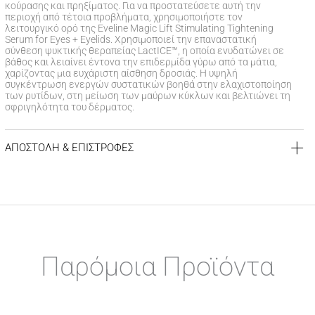
κούρασης και πρηξίματος. Για να προστατεύσετε αυτή την
περιοχή από τέτοια προβλήματα, χρησιμοποιήστε τον
λειτουργικό ορό της Eveline Magic Lift Stimulating Tightening
Serum for Eyes + Eyelids. Χρησιμοποιεί την επαναστατική
σύνθεση ψυκτικής θεραπείας LactICE™, η οποία ενυδατώνει σε
βάθος και λειαίνει έντονα την επιδερμίδα γύρω από τα μάτια,
χαρίζοντας μια ευχάριστη αίσθηση δροσιάς. Η υψηλή
συγκέντρωση ενεργών συστατικών βοηθά στην ελαχιστοποίηση
των ρυτίδων, στη μείωση των μαύρων κύκλων και βελτιώνει τη
σφριγηλότητα του δέρματος.
ΑΠΟΣΤΟΛΗ & ΕΠΙΣΤΡΟΦΕΣ
ΚΟΣΤΟΣ ΑΠΟΣΤΟΛΗΣ
Δωρεάν αποστολή για αγορές άνω των 39€
Έξοδα αποστολής
3,99 €
για αγορές κάτω των 39€
ΧΡΟΝΟΣ ΠΑΡΑΔΟΣΗΣ
Αποστολή σε χερσαίους προορισμούς εντός
1-3 εργάσιμων
Παρόμοια Προϊόντα
ημερών
Αποστολή σε νησιωτικούς προορισμούς εντός
1-3 εργάσιμων
ημερών
Αποστολή σε απομακρυσμένες/δυσπρόσιτες περιοχές εντός
1-7 εργάσιμων ημερών