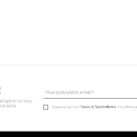
R
αλύψετε τις νέες
λλά άλλα.
Συμφωνώ με τους
Όρους & Προϋποθέσεις
του zahara.g