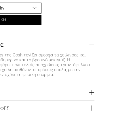
ΗΚΗ
ΟΣ
ps της Gosh τονίζει όμορφα τα χείλη σας και
θημερινό και το βραδινό μακιγιάζ. Η
φέρει πολυτελείς αποχρώσεις τριαντάφυλλου
α χείλη αισθάνονται αμέσως απαλά, με την
ενισχύει τη φυσική ομορφιά.
αι πλούσια εμφάνιση
ει τα χείλη
ΟΦΕΣ
αγορές άνω των 39€