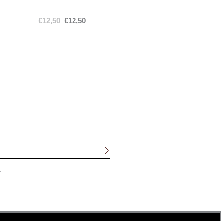
€
12,50
€
12,50
r