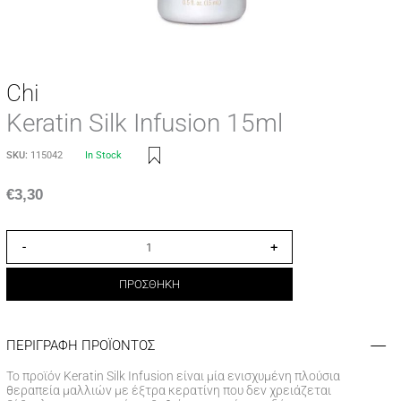
Chi
Keratin Silk Infusion 15ml
SKU:
115042
In Stock
€
3,30
-
+
ΠΡΟΣΘΗΚΗ
ΠΕΡΙΓΡΑΦΗ ΠΡΟΪΟΝΤΟΣ
Το προϊόν Keratin Silk Infusion είναι μία ενισχυμένη πλούσια
θεραπεία μαλλιών με έξτρα κερατίνη που δεν χρειάζεται