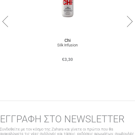
ευχάριστη θέση να σας προσφέρουμε επιστροφή προϊόντων
επιλογές
εντός 14 ημερών από την ημερομηνία που τα παραλάβατε,
μπορούν
ακολουθώντας την διαδικασία που αναγράφεται
εδώ
.
να
επιλεγούν
στη
σελίδα
του
προϊόντος
Chi
Silk Infusion
€
3,30
ΕΓΓΡΑΦΗ ΣΤΟ NEWSLETTER
Συνδεθείτε με τον κόσμο της Zahara και γίνετε οι πρώτοι που θα
ανακαλύψετε τις νέες συλλογές και τάσεις, εκδόσεις αρωμάτων, συμβουλές