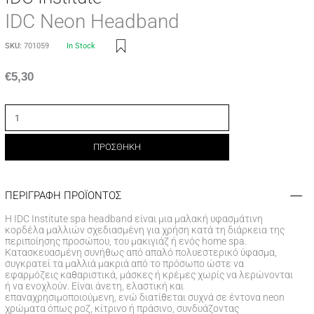
IDC Neon Headband
SKU:
701059
In Stock
€
5,30
ΠΡΟΣΘΗΚΗ
ΠΕΡΙΓΡΑΦΗ ΠΡΟΪΟΝΤΟΣ
Η IDC Institute spa headband είναι μια μαλακή υφασμάτινη
κορδέλα μαλλιών σχεδιασμένη για χρήση κατά τη διάρκεια της
περιποίησης προσώπου, του μακιγιάζ ή ενός home spa.
Κατασκευασμένη συνήθως από απαλό πολυεστερικό ύφασμα,
συγκρατεί τα μαλλιά μακριά από το πρόσωπο ώστε να
εφαρμόζεις καθαριστικά, μάσκες ή κρέμες χωρίς να λερώνονται
ή να ενοχλούν. Είναι άνετη, ελαστική και
επαναχρησιμοποιούμενη, ενώ διατίθεται συχνά σε έντονα neon
χρώματα όπως ροζ, κίτρινο ή πράσινο, συνδυάζοντας