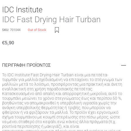
IDC Institute
IDC Fast Drying Hair Turban
SKU:
701044
Out of Stock
€
5,90
ΠΕΡΙΓΡΑΦΗ ΠΡΟΪΟΝΤΟΣ
Το IDC Institute Fast Drying Hair Turban είναι μια πετσέτα-
τυρμπάν για μαλλιά σχεδιασμένη να επιταχύνει το στέγνωμα των
μαλλιών μετά το λούσιμο, προσφέροντας μια πρακτική και άνετη
εναλλακτική στη χρήση παραδοσιακής πετσέτας.
Κατασκευασμένο από απαλή και απορροφητική μικροΐνα, αυτό το
τουρμπάνι μειώνει το χρόνο στεγνώματος έως και περίπου 50 %,
βοηθώντας να απομακρυνθεί η υπερβολική υγρασία χωρίς την
ανάγκη υπερβολικής θερμότητας ή τριβής, που μπορούν να
φθείρουν ή να φριζάρουν τα μαλλιά. Το προϊόν έχει εργονομικό
σχήμα τουρμπάνου με κουμπί στερέωσης στο πίσω μέρος, ώστε
να μένει σταθερό στο κεφάλι ενώ κάνεις άλλα πράγματα (π.χ.
ρουτίνα περιποίησης ή μακιγιάζ), και είναι