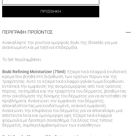
ΠΡΟΣΘΗΚΗ
ΠΕΡΙΓΡΑΦΗ ΠΡΟΪΟΝΤΟΣ
Ανακαλύψτε την ρουτίνα ομορφιάς Ibuki της Shiseido για μια
ανανεωμένη και μεταξένια επιδερμίδα.
To Set περιλαμβάνει:
Ibuki Refining Moisturizer (75ml)
: Εξαιρετικά ελαφριά ενυδατική
κρέμα που βοηθά στη διόρθωση των ορατών πόρων και της
τραχύτητας. Αυτό το εξαιρετικά ελαφρύ γαλάκτωμα διορθώνει
εντατικά την εμφάνιση της ανομοιομορφίας από τους ορατούς
πόρους, τα σημάδια και την τραχύτητα του δέρματος, βοηθώντας
στην οικοδόμηση της δύναμης του δέρματος για να αντισταθεί σε
προβλήματα. Ανανεώνει την εμφάνιση του δέρματος,
αποκαλύπτοντας μια ενυδατωμένη, νεανική εμφάνιση.
Ανανεώνει την επιφάνεια του δέρματος για να αποκαλύψει μια
απίστευτα λεία και ομοιόμορφη υφή. Εξαιρετικά ελαφριά
φόρμουλα με δροσερό συναίσθημα. Για όλους τους τύπους
δέρματος, συμπεριλαμβανομένων των ευαίσθητων.