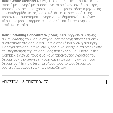
Ibuki Gentle Cleanser (30ml)
: Η κρεμώδης υφή του, κατά την
επαφή με το νερό μεταμορφώνεται σε έναν μοναδικό αφρό,
προσφέροντας μια ευχάριστη αίσθηση φρεσκάδας, αφήνοντας
την επιδερμίδα μεταξένια. Συνδυάστε μικρές ποσότητες
προϊόντος καθαρισμού με νερό για να δημιουργήσετε έναν
πλούσιο αφρό. Εφαρμόστε με απαλές κυκλικές κινήσεις.
Ξεπλύνετε καλά.
Ibuki Softening Concentrate (15ml)
: Μια φόρμουλα υψηλής
συμπύκνωσης που βοηθά στην άμεση παροχή αποτελεσματικών
συστατικών στο δέρμα για μια πιο απαλή και ομαλή αίσθηση.
Παρέχει στο δέρμα πλούσια υγρασία και ενισχύει τα οφέλη από
την περιποίηση της επιδερμίδας που ακολουθεί. PhytoResist
Complex: ενισχύει τους φυσικούς παράγοντες υγρασίας του
δέρματος*, βελτιώνει την υφή και ενισχύει την αντοχή του
δέρματος. * In vitro test. Για όλους τους τύπους δέρματος,
συμπεριλαμβανομένων των ευαίσθητων.
ΑΠΟΣΤΟΛΗ & ΕΠΙΣΤΡΟΦΕΣ
ΚΟΣΤΟΣ ΑΠΟΣΤΟΛΗΣ
Δωρεάν αποστολή για αγορές άνω των 39€
Έξοδα αποστολής
3,99 €
για αγορές κάτω των 39€
ΧΡΟΝΟΣ ΠΑΡΑΔΟΣΗΣ