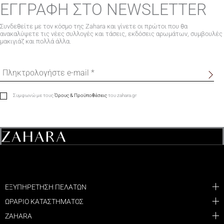
ΕΓΓΡΑΦΗ ΣΤΟ NEWSLETTER
Συνδεθείτε με τον κόσμο της Zahara και γίνετε οι πρώτοι που θα
ανακαλύψετε τις νέες συλλογές και τάσεις, εκδόσεις αρωμάτων, συμβουλές
μακιγιάζ και πολλά άλλα.
Συμφωνώ με τους
Όρους & Προϋποθέσεις
του zahara.gr
ΕΞΥΠΗΡΕΤΗΣΗ ΠΕΛΑΤΩΝ
ΩΡΑΡΙΟ ΚΑΤΑΣΤΗΜΑΤΟΣ
ZAHARA