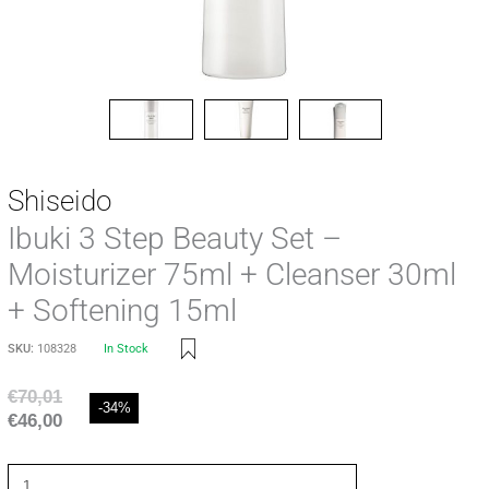
Shiseido
Ibuki 3 Step Beauty Set –
Moisturizer 75ml + Cleanser 30ml
+ Softening 15ml
SKU:
108328
In Stock
€
70,01
-34%
€
46,00