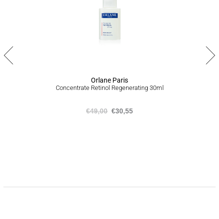
προϊόν ή το σύνολο της παραγγελίας σας, είμαστε στην
ευχάριστη θέση να σας προσφέρουμε επιστροφή προϊόντων
εντός 14 ημερών από την ημερομηνία που τα παραλάβατε,
ακολουθώντας την διαδικασία που αναγράφεται
εδώ
.
Orlane Paris
Concentrate Retinol Regenerating 30ml
€
49,00
€
30,55