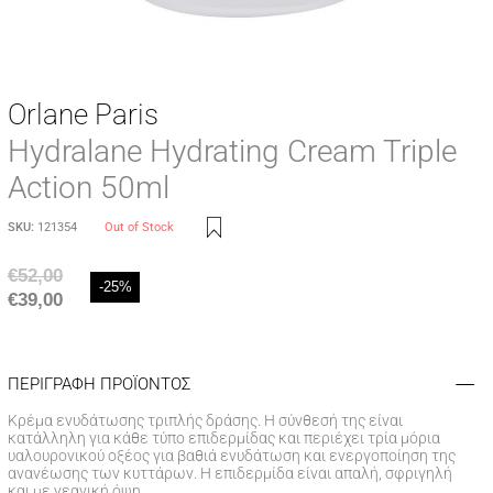
Orlane Paris
Hydralane Hydrating Cream Triple
Action 50ml
SKU:
121354
Out of Stock
€
52,00
-25%
€
39,00
ΠΕΡΙΓΡΑΦΗ ΠΡΟΪΟΝΤΟΣ
Kρέμα ενυδάτωσης τριπλής δράσης. Η σύνθεσή της είναι
κατάλληλη για κάθε τύπο επιδερμίδας και περιέχει τρία μόρια
υαλουρονικού οξέος για βαθιά ενυδάτωση και ενεργοποίηση της
ανανέωσης των κυττάρων. Η επιδερμίδα είναι απαλή, σφριγηλή
και με νεανική όψη.