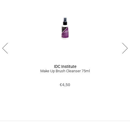
ΠΟΛΙΤΙΚΗ ΕΠΙΣΤΡΟΦΩΝ
Σε περίπτωση που δεν είστε απόλυτα ικανοποιημένοι από το
προϊόν ή το σύνολο της παραγγελίας σας, είμαστε στην
ευχάριστη θέση να σας προσφέρουμε επιστροφή προϊόντων
εντός 14 ημερών από την ημερομηνία που τα παραλάβατε,
ακολουθώντας την διαδικασία που αναγράφεται
εδώ
.
IDC Institute
Make Up Brush Cleanser 75ml
€
4,50