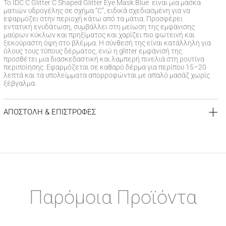
Το IDC C Glitter C Shaped Glitter Eye Mask Blue είναι μια μάσκα
ματιών υδρογέλης σε σχήμα “C”, ειδικά σχεδιασμένη για να
εφαρμόζει στην περιοχή κάτω από τα μάτια. Προσφέρει
εντατική ενυδάτωση, συμβάλλει στη μείωση της εμφάνισης
μαύρων κύκλων και πρηξίματος και χαρίζει πιο φωτεινή και
ξεκούραστη όψη στο βλέμμα. Η σύνθεσή της είναι κατάλληλη για
όλους τους τύπους δέρματος, ενώ η glitter εμφάνισή της
προσθέτει μια διασκεδαστική και λαμπερή πινελιά στη ρουτίνα
περιποίησης. Εφαρμόζεται σε καθαρό δέρμα για περίπου 15–20
λεπτά και τα υπολείμματα απορροφώνται με απαλό μασάζ χωρίς
ξέβγαλμα.
ΑΠΟΣΤΟΛΗ & ΕΠΙΣΤΡΟΦΕΣ
ΚΟΣΤΟΣ ΑΠΟΣΤΟΛΗΣ
Δωρεάν αποστολή για αγορές άνω των 39€
Έξοδα αποστολής
3,99 €
για αγορές κάτω των 39€
ΧΡΟΝΟΣ ΠΑΡΑΔΟΣΗΣ
Αποστολή σε χερσαίους προορισμούς εντός
1-3 εργάσιμων
Παρόμοια Προϊόντα
ημερών
Αποστολή σε νησιωτικούς προορισμούς εντός
1-3 εργάσιμων
ημερών
Αποστολή σε απομακρυσμένες/δυσπρόσιτες περιοχές εντός
1-7 εργάσιμων ημερών