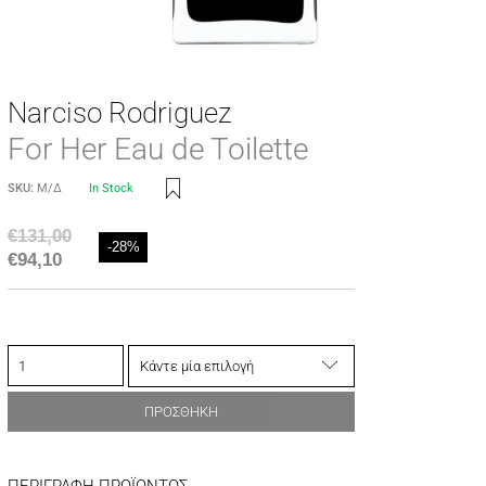
Narciso Rodriguez
For Her Εau de Toilette
SKU:
Μ/Δ
In Stock
€
131,00
-28%
€
94,10
ΠΡΟΣΘΗΚΗ