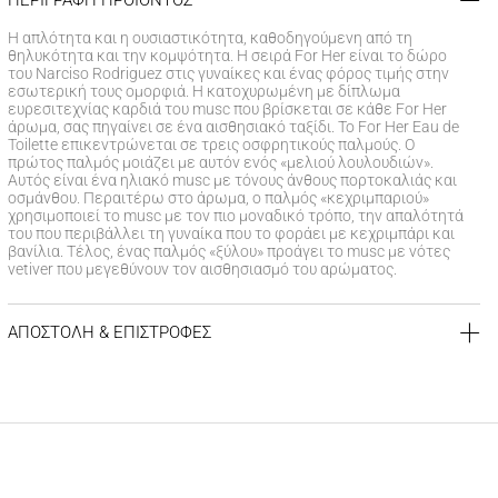
ΠΕΡΙΓΡΑΦΗ ΠΡΟΪΟΝΤΟΣ
Η απλότητα και η ουσιαστικότητα, καθοδηγούμενη από τη
θηλυκότητα και την κομψότητα. Η σειρά For Her είναι το δώρο
του Narciso Rodriguez στις γυναίκες και ένας φόρος τιμής στην
εσωτερική τους ομορφιά. Η κατοχυρωμένη με δίπλωμα
ευρεσιτεχνίας καρδιά του musc που βρίσκεται σε κάθε For Her
άρωμα, σας πηγαίνει σε ένα αισθησιακό ταξίδι. To For Her Eau de
Toilette επικεντρώνεται σε τρεις οσφρητικούς παλμούς. Ο
πρώτος παλμός μοιάζει με αυτόν ενός «μελιού λουλουδιών».
Αυτός είναι ένα ηλιακό musc με τόνους άνθους πορτοκαλιάς και
οσμάνθου. Περαιτέρω στο άρωμα, ο παλμός «κεχριμπαριού»
χρησιμοποιεί το musc με τον πιο μοναδικό τρόπο, την απαλότητά
του που περιβάλλει τη γυναίκα που το φοράει με κεχριμπάρι και
βανίλια. Τέλος, ένας παλμός «ξύλου» προάγει το musc με νότες
vetiver που μεγεθύνουν τον αισθησιασμό του αρώματος.
ΑΠΟΣΤΟΛΗ & ΕΠΙΣΤΡΟΦΕΣ
ΚΟΣΤΟΣ ΑΠΟΣΤΟΛΗΣ
Δωρεάν αποστολή για αγορές άνω των 39€
Έξοδα αποστολής
3,99 €
για αγορές κάτω των 39€
ΧΡΟΝΟΣ ΠΑΡΑΔΟΣΗΣ
Αποστολή σε χερσαίους προορισμούς εντός
1-3 εργάσιμων