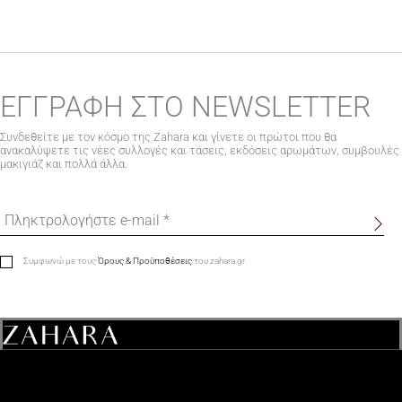
ΕΓΓΡΑΦΗ ΣΤΟ NEWSLETTER
Συνδεθείτε με τον κόσμο της Zahara και γίνετε οι πρώτοι που θα
ανακαλύψετε τις νέες συλλογές και τάσεις, εκδόσεις αρωμάτων, συμβουλές
μακιγιάζ και πολλά άλλα.
Συμφωνώ με τους
Όρους & Προϋποθέσεις
του zahara.gr