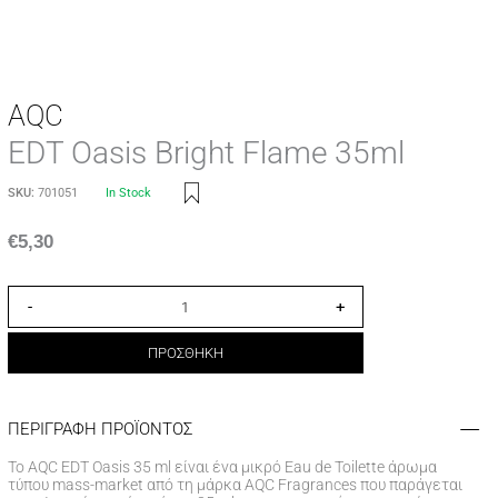
AQC
EDT Oasis Bright Flame 35ml
SKU:
701051
In Stock
€
5,30
-
+
ΠΡΟΣΘΗΚΗ
ΠΕΡΙΓΡΑΦΗ ΠΡΟΪΟΝΤΟΣ
Το AQC EDT Oasis 35 ml είναι ένα μικρό Eau de Toilette άρωμα
τύπου mass-market από τη μάρκα AQC Fragrances που παράγεται