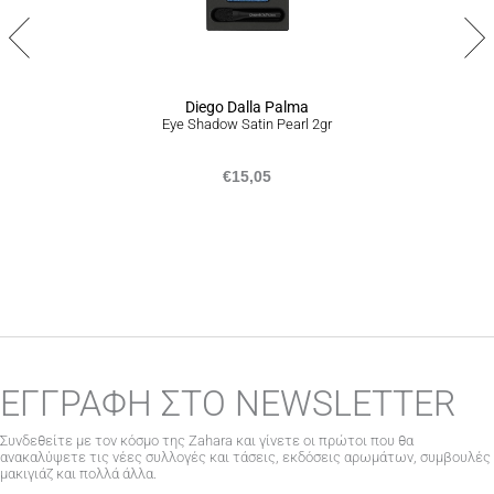
επιλεγούν
στη
σελίδα
του
προϊόντος
Diego Dalla Palma
Eye Shadow Satin Pearl 2gr
€
15,05
ΕΓΓΡΑΦΗ ΣΤΟ NEWSLETTER
Συνδεθείτε με τον κόσμο της Zahara και γίνετε οι πρώτοι που θα
ανακαλύψετε τις νέες συλλογές και τάσεις, εκδόσεις αρωμάτων, συμβουλές
μακιγιάζ και πολλά άλλα.