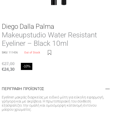
Diego Dalla Palma
Makeupstudio Water Resistant
Eyeliner – Black 10ml
SKU:
111436
Out of Stock
€
27,00
-10%
€
24,30
ΠΕΡΙΓΡΑΦΗ ΠΡΟΪΟΝΤΟΣ
Eyeliner μακράς διαρκείας με ειδικό μύτη για εύκολη εφαρμογή,
γρήγορα και με ακρίβεια. Η πρωτοποριακή του σύνθεση
εξασφαλίζει την ομαλή και ομοιόμορφη κατανομή έντονου
μαύρου χρώματος.