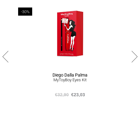
1-7 εργάσιμων ημερών
-30%
ΠΟΛΙΤΙΚΗ ΕΠΙΣΤΡΟΦΩΝ
Σε περίπτωση που δεν είστε απόλυτα ικανοποιημένοι από το
προϊόν ή το σύνολο της παραγγελίας σας, είμαστε στην
ευχάριστη θέση να σας προσφέρουμε επιστροφή προϊόντων
εντός 14 ημερών από την ημερομηνία που τα παραλάβατε,
ακολουθώντας την διαδικασία που αναγράφεται
εδώ
.
Diego Dalla Palma
MyToyBoy Eyes Kit
€
32,90
€
23,03