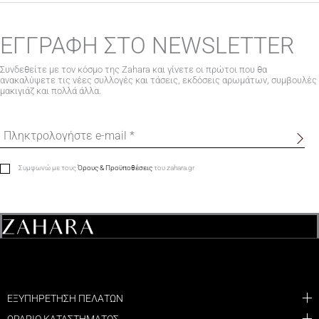
ΕΓΓΡΑΦΗ ΣΤΟ NEWSLETTER
Συνδεθείτε με τον κόσμο της Zahara και γίνετε οι πρώτοι που θα
ανακαλύψετε τις νέες συλλογές και τάσεις, εκδόσεις αρωμάτων, συμβουλές
μακιγιάζ και πολλά άλλα.
Συμφωνώ με τους
Όρους & Προϋποθέσεις
του zahara.gr
ΕΞΥΠΗΡΕΤΗΣΗ ΠΕΛΑΤΩΝ
ΩΡΑΡΙΟ ΚΑΤΑΣΤΗΜΑΤΟΣ