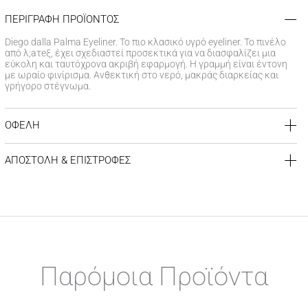
ΠΕΡΙΓΡΑΦΗ ΠΡΟΪΟΝΤΟΣ
Diego dalla Palma Eyeliner. Το πιο κλασικό υγρό eyeliner. Το πινέλο
από λ;aτeξ, έχει σχεδιαστεί προσεκτικά για να διασφαλίζει μια
εύκολη και ταυτόχρονα ακριβή εφαρμογή. Η γραμμή είναι έντονη
με ωραίο φινίρισμα. Ανθεκτική στο νερό, μακράς διαρκείας και
γρήγορο στέγνωμα.
ΟΦΕΛΗ
Για μοναδικά καλοσχηματισμένο περίγραμμα που παραμένει
αναλλοίωτο για ώρες
ΑΠΟΣΤΟΛΗ & ΕΠΙΣΤΡΟΦΕΣ
Υψηλής ακρίβειας, έντονο και ομοιόμορφο χρώμα, εύκολο
στην εφαρμογή
ΚΟΣΤΟΣ ΑΠΟΣΤΟΛΗΣ
Δωρεάν αποστολή για αγορές άνω των 39€
Έξοδα αποστολής
3,99 €
για αγορές κάτω των 39€
ΧΡΟΝΟΣ ΠΑΡΑΔΟΣΗΣ
Αποστολή σε χερσαίους προορισμούς εντός
1-3 εργάσιμων
Παρόμοια Προϊόντα
ημερών
Αποστολή σε νησιωτικούς προορισμούς εντός
1-3 εργάσιμων
ημερών
Αποστολή σε απομακρυσμένες/δυσπρόσιτες περιοχές εντός