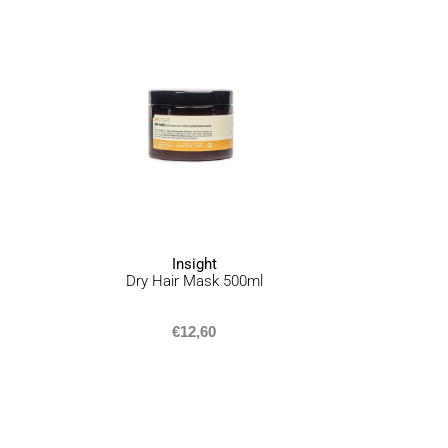
ΠΟΛΙΤΙΚΗ ΕΠΙΣΤΡΟΦΩΝ
Σε περίπτωση που δεν είσ
σύνολο της παραγγελίας σ
προσφέρουμε επιστροφή π
ημερομηνία που τα παραλ
αναγράφεται
εδώ
.
Insight
Dry Hair Mask 500ml
€
12,60