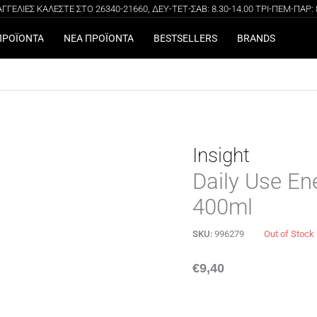
ΓΕΛΙΕΣ ΚΑΛΕΣΤΕ ΣΤΟ 26340-21660, ΔΕΥ-ΤΕΤ-ΣΑΒ: 8.30-14.00 ΤΡΙ-ΠΕΜ-ΠΑΡ: 8.
100% ΑΥΘΕΝΤΙΚΑ ΠΡΟΪΟΝΤΑ
ΔΩΡΕΑΝ ΜΕΤΑΦΟΡΙΚΑ ΓΙΑ ΑΓΟΡΕΣ ΑΝΩ ΤΩΝ 49€
ΠΡΟΪΟΝΤΑ
ΝΕΑ ΠΡΟΪΟΝΤΑ
BESTSELLERS
BRANDS
Insight
Daily Use E
400ml
SKU:
996279
Out of Stock
€
9,40