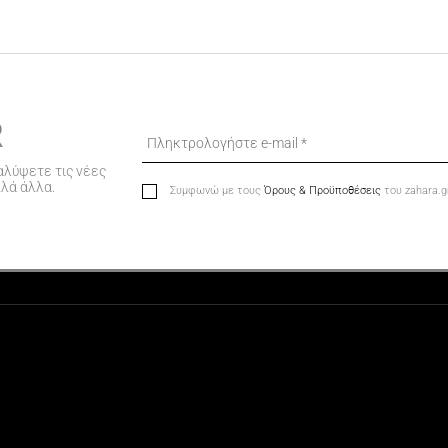
R
αλύψετε τις νέες
λλά άλλα.
Συμφωνώ με τους
Όρους & Προϋποθέσεις
του zahara.g