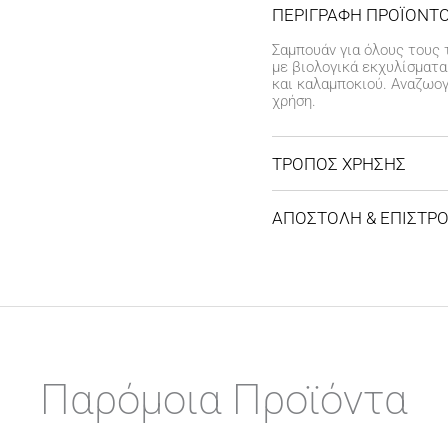
ΠΕΡΙΓΡΑΦΗ ΠΡΟΪΟΝΤ
Σαμπουάν για όλους τους 
με βιολογικά εκχυλίσματα
και καλαμποκιού. Αναζωογ
χρήση.
ΤΡΟΠΟΣ ΧΡΗΣΗΣ
Εφαρμόστε επαρκή ποσότη
ξεπλύνετε καλά. Επαναλάβ
ΑΠΟΣΤΟΛΗ & ΕΠΙΣΤΡ
αποτέλεσμα, συνεχίστε τη
ίδιας σειράς.
ΚΟΣΤΟΣ ΑΠΟΣΤΟΛΗΣ
Δωρεάν αποστολή για 
Έξοδα αποστολής
3,99 
ΧΡΟΝΟΣ ΠΑΡΑΔΟΣΗΣ
Αποστολή σε χερσαίου
Παρόμοια Προϊόντα
Αποστολή σε νησιωτικ
Αποστολή σε απομακρυ
εργάσιμων ημερών