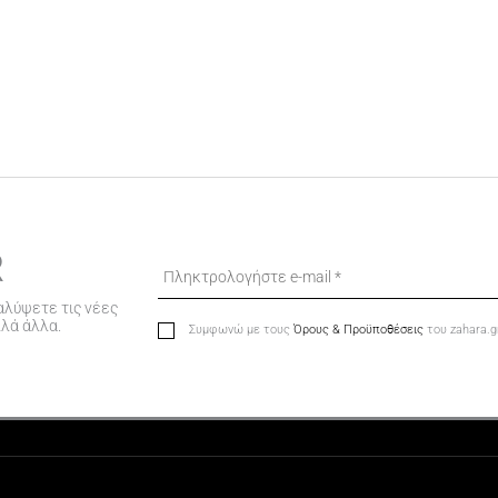
R
αλύψετε τις νέες
λλά άλλα.
Συμφωνώ με τους
Όρους & Προϋποθέσεις
του zahara.g