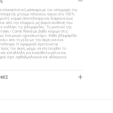
ΟΣ
μια επαναστατική μάσκαρα με την υπογραφή της
υπόσχεται χτίσιμο πλούσιου όγκου στο 100 %
ριστό, κομψό αποτέλεσμα και διάρκεια έως
ται από την ελαφριά, μη βαριά σύνθεση που
ε κολλάει τις βλεφαρίδες. Το μυστικό της
υρτσάκι–Comb Wand με βαθύ κόψιμο στις
πως ένα μικρό «φουσκωτήρι». Κάθε βλεφαρίδα
νει» από τη ρίζα ως την άκρη για ένα
οτέλεσμα. Η εφαρμογή προτείνεται
 προς την άκρη, μέχρι να επιτευχθεί το
ναι κατάλληλη για ευαίσθητα μάτια και
φού έχει οφθαλμολογικά και αλλεργικά
ΟΦΕΣ
αγορές άνω των 39€
€
για αγορές κάτω των 39€