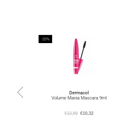
-20%
Dermacol
Volume Mania Mascara 9ml
€
12,90
€
10,32