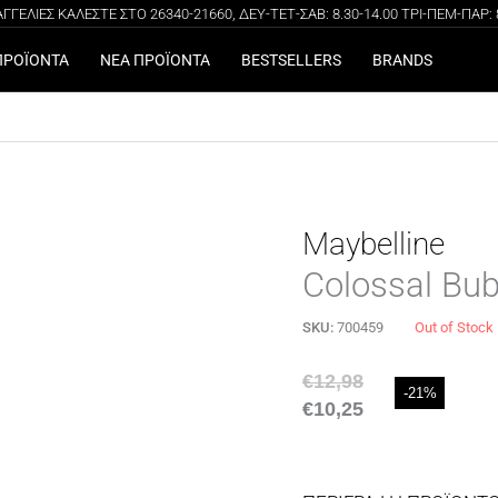
ΓΕΛΙΕΣ ΚΑΛΕΣΤΕ ΣΤΟ 26340-21660, ΔΕΥ-ΤΕΤ-ΣΑΒ: 8.30-14.00 ΤΡΙ-ΠΕΜ-ΠΑΡ: 8.
100% ΑΥΘΕΝΤΙΚΑ ΠΡΟΪΟΝΤΑ
ΔΩΡΕΑΝ ΜΕΤΑΦΟΡΙΚΑ ΓΙΑ ΑΓΟΡΕΣ ΑΝΩ ΤΩΝ 49€
ΠΡΟΪΟΝΤΑ
ΝΕΑ ΠΡΟΪΟΝΤΑ
BESTSELLERS
BRANDS
Maybelline
Colossal Bu
SKU:
700459
Out of Stock
€
12,98
-21%
€
10,25