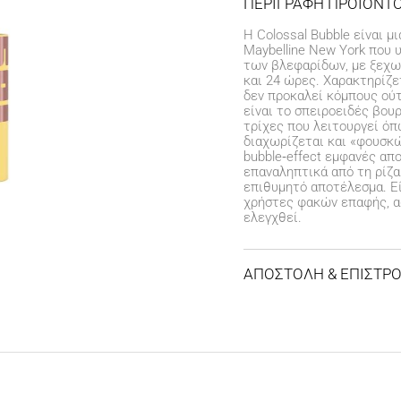
ΠΕΡΙΓΡΑΦΗ ΠΡΟΪΟΝΤ
Η Colossal Bubble είναι 
Maybelline New York που 
των βλεφαρίδων, με ξεχω
και 24 ώρες. Χαρακτηρίζε
δεν προκαλεί κόμπους ούτ
είναι το σπειροειδές βο
τρίχες που λειτουργεί ό
διαχωρίζεται και «φουσκώ
bubble‑effect εμφανές απ
επαναληπτικά από τη ρίζα
επιθυμητό αποτέλεσμα. Εί
χρήστες φακών επαφής, α
ελεγχθεί.
ΑΠΟΣΤΟΛΗ & ΕΠΙΣΤΡ
ΚΟΣΤΟΣ ΑΠΟΣΤΟΛΗΣ
Δωρεάν αποστολή για 
Έξοδα αποστολής
3,99 
ΧΡΟΝΟΣ ΠΑΡΑΔΟΣΗΣ