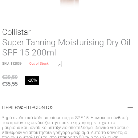
Collistar
Super Tanning Moisturising Dry Oil
SPF 15 200ml
SKU:
112039
Out of Stock
€
39,50
-10%
€
35,55
ΠΕΡΙΓΡΑΦΗ ΠΡΟΪΟΝΤΟΣ
Ξηρό ενυδατικό λάδι μαυρίσματος με SPF 15. Η πλούσια σύνθεσή
του προϊόντος συνδυάζει την πρακτική χρήση με ταχύτατο
μαύρισμα και μοναδικό μεταξένιο αποτέλεσμα, ιδανικό για όσους
επιθυμούν να αποκτήσουν γρήγορο μαύρισμα. Αυτό το καινοτόμο
προϊόν εκμεταλλεύεται στο έπακρο τη δύναμη του ήλιου σε