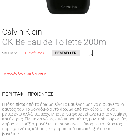
Calvin Klein
CK Be Eau de Toilette 200ml
SKU:
Μ/Δ
Out of Stock
Το προϊόν δεν είναι διαθέσιμο.
ΠΕΡΙΓΡΑΦΗ ΠΡΟΪΟΝΤΟΣ
H ιδέα πίσω από το άρωμα είναι ο καθένας μας να αισθάνεται ο
εαυτός του. Το μοναδικό αυτό άρωμα από τον οίκο CK, είναι
μεταξένιο αλλά και sexy. Μπορεί να φορεθεί άνετα από γυναίκες
και άντρες. Περιέχει νότες από περγαμόντο, μανταρίνι, άρκευθο,
λεβάντα, φρέζια, μανόλια και ροδάκινο. Η βάση του αρώματος
περιέχει νότες κέδρου, κεχριμπαριού, σανδαλόξυλου και
βανίλιας.