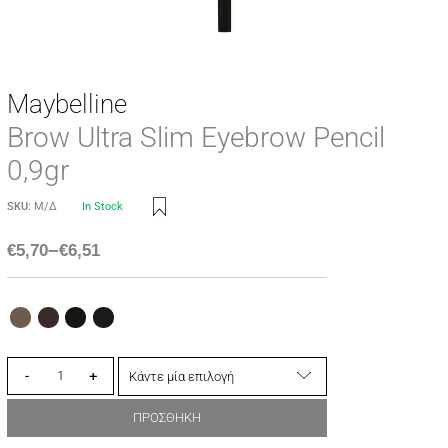
Maybelline
Brow Ultra Slim Eyebrow Pencil
0,9gr
SKU:
Μ/Δ
In Stock
–
€
5,70
€
6,51
-
+
ΠΡΟΣΘΗΚΗ