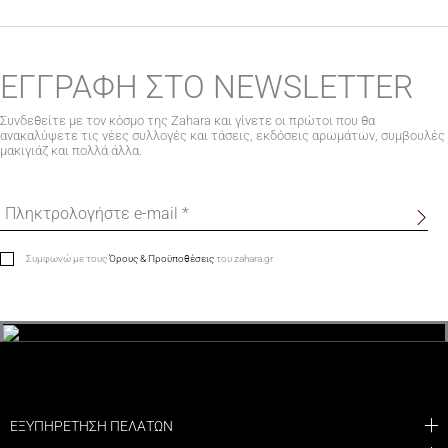
ΕΓΓΡΑΦΗ ΣΤΟ NEWSLETTER
Συνδεθείτε με τον κόσμο της Zahara και γίνετε οι πρώτοι που θα
ανακαλύψετε τις νέες συλλογές και τάσεις, εκδόσεις αρωμάτων, συμβουλές
μακιγιάζ και πολλά άλλα.
Συμφωνώ με τους
Όρους & Προϋποθέσεις
του zahara.gr
ΕΞΥΠΗΡΕΤΗΣΗ ΠΕΛΑΤΩΝ