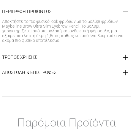
ΠΕΡΙΓΡΑΦΗ ΠΡΟΪΟΝΤΟΣ
Αποκτήστε το πιο φυσικό look φρυδιών με το μολύβι φρυδιών
Maybelline Brow Ultra Slim Eyebrow Pencil. Το μολύβι
χαρακτηρίζεται από μια μαλακή και ανθεκτική φόρμουλα, μια
εξαιρετικά λεπτή άκρη 1,5mm, καθώς και από ένα βουρτσάκι για
ακόμα πιο φυσικό αποτέλεσμα!
ΤΡΟΠΟΣ ΧΡΗΣΗΣ
Σχεδιάστε μικρές, αχνές γραμμές κατά μήκος του
περιγράμματος των φρυδιών. Χρησιμοποιήστε το βουρτσάκι για
ΑΠΟΣΤΟΛΗ & ΕΠΙΣΤΡΟΦΕΣ
να χτενίσετε τις τρίχες προς τα πάνω και προς τα έξω για να
αναμειχθεί το χρώμα με το φρύδι.
ΚΟΣΤΟΣ ΑΠΟΣΤΟΛΗΣ
Δωρεάν αποστολή για αγορές άνω των 39€
Έξοδα αποστολής
3,99 €
για αγορές κάτω των 39€
ΧΡΟΝΟΣ ΠΑΡΑΔΟΣΗΣ
Αποστολή σε χερσαίους προορισμούς εντός
1-3 εργάσιμων
Παρόμοια Προϊόντα
ημερών
Αποστολή σε νησιωτικούς προορισμούς εντός
1-3 εργάσιμων
ημερών