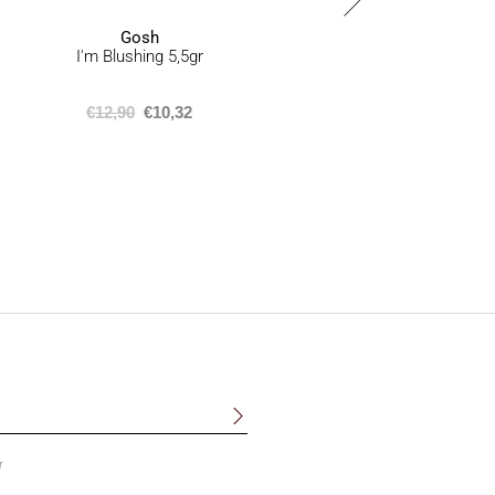
προϊόντος
Sheer
Gosh
I'm Blushing 5,5gr
€
12,90
€
10,32
r