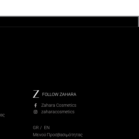
FOLLOW ZAHARA
Zahara Cosmetics
zaharacosmetics
ίας
GR
EN
Μενού Προσβασιμότητας