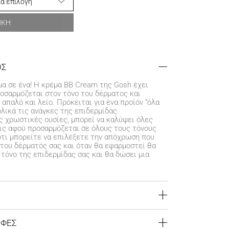
ΗΚΗ
ΟΣ
α σε ένα! Η κρέμα BB Cream της Gosh έχει
οσαρμόζεται στον τόνο του δέρματος και
απαλό και λείο. Πρόκειται για ένα προϊόν “όλα
ολικά τις ανάγκες της επιδερμίδας.
 χρωστικές ουσίες, μπορεί να καλύψει όλες
ις αφού προσαρμόζεται σε όλους τους τόνους
ότι μπορείτε να επιλέξετε την απόχρωση που
ο του δέρματός σας και όταν θα εφαρμοστεί θα
 τόνο της επιδερμίδας σας και θα δώσει μια
λυψη με ένα χρωματικό αποτέλεσμα
ΟΦΕΣ