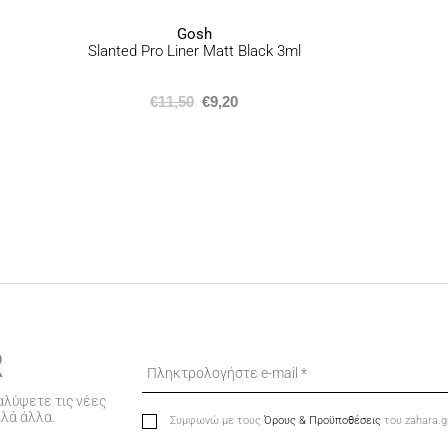
Gosh
Slanted Pro Liner Matt Black 3ml
€
11,50
€
9,20
R
αλύψετε τις νέες
λλά άλλα.
Συμφωνώ με τους
Όρους & Προϋποθέσεις
του zahara.g