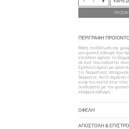
-
+
ΠΡΟΣΘ
ΠΕΡΙΓΡΑΦΗ ΠΡΟΪΟΝΤ
Βάση, ενυδάτωση και χρώμ
μια φυσική κάλυψη που πρ
επιπλέον αφήνει το δέρμα 
σε ένα” που καλύπτει συν
Εμπλουτισμένη με ορυκτές
τις δερματικές αποχρώσε
δέρματος. Αυτό σημαίνει 
είναι πιο κοντά στον τόν
συνδυαστεί με τον φυσικό
ελαφριά κάλυψη.
ΟΦΕΛΗ
Προσφέρει ελαφριά κά
προσαρμογής
ΑΠΟΣΤΟΛΗ & ΕΠΙΣΤΡ