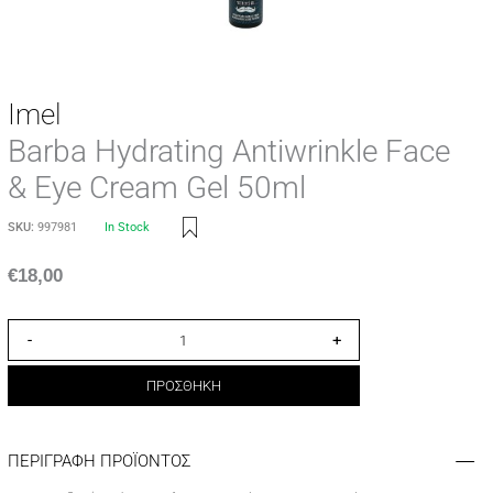
Imel
Barba Hydrating Antiwrinkle Face
& Eye Cream Gel 50ml
SKU:
997981
In Stock
€
18,00
-
+
ΠΡΟΣΘΗΚΗ
ΠΕΡΙΓΡΑΦΗ ΠΡΟΪΟΝΤΟΣ