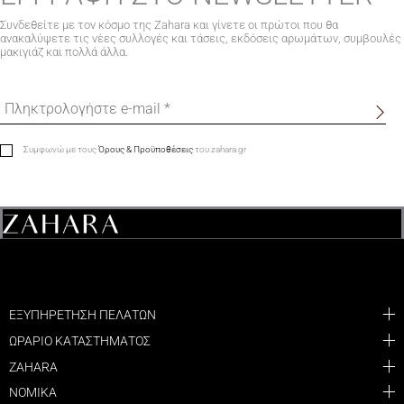
Συνδεθείτε με τον κόσμο της Zahara και γίνετε οι πρώτοι που θα
ανακαλύψετε τις νέες συλλογές και τάσεις, εκδόσεις αρωμάτων, συμβουλές
μακιγιάζ και πολλά άλλα.
Συμφωνώ με τους
Όρους & Προϋποθέσεις
του zahara.gr
ΕΞΥΠΗΡΕΤΗΣΗ ΠΕΛΑΤΩΝ
ΩΡΑΡΙΟ ΚΑΤΑΣΤΗΜΑΤΟΣ
ZAHARA
ΝΟΜΙΚΑ