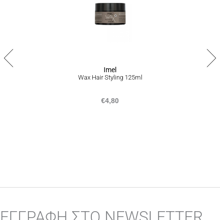
Σε περίπτωση που δεν είστε απόλυτα ικανοποιημένοι από το
προϊόν ή το σύνολο της παραγγελίας σας, είμαστε στην
ευχάριστη θέση να σας προσφέρουμε επιστροφή προϊόντων
εντός 14 ημερών από την ημερομηνία που τα παραλάβατε,
ακολουθώντας την διαδικασία που αναγράφεται
εδώ
.
Imel
Wax Hair Styling 125ml
€
4,80
ΕΓΓΡΑΦΗ ΣΤΟ NEWSLETTER