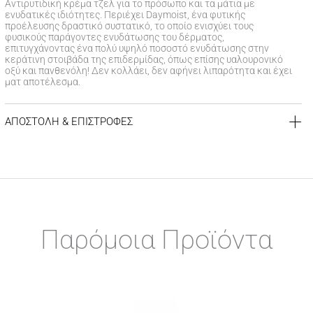
Αντιρυτιδική κρέμα τζελ για το πρόσωπο και τα μάτια με
ενυδατικές ιδιότητες. Περιέχει Daymoist, ένα φυτικής
προέλευσης δραστικό συστατικό, το οποίο ενισχύει τους
φυσικούς παράγοντες ενυδάτωσης του δέρματος,
επιτυγχάνοντας ένα πολύ υψηλό ποσοστό ενυδάτωσης στην
κεράτινη στοιβάδα της επιδερμίδας, όπως επίσης υαλουρονικό
οξύ και πανθενόλη! Δεν κολλάει, δεν αφήνει λιπαρότητα και έχει
ματ αποτέλεσμα.
ΑΠΟΣΤΟΛΗ & ΕΠΙΣΤΡΟΦΕΣ
ΚΟΣΤΟΣ ΑΠΟΣΤΟΛΗΣ
Δωρεάν αποστολή για αγορές άνω των 39€
Έξοδα αποστολής
3,99 €
για αγορές κάτω των 39€
ΧΡΟΝΟΣ ΠΑΡΑΔΟΣΗΣ
Αποστολή σε χερσαίους προορισμούς εντός
1-3 εργάσιμων
Παρόμοια Προϊόντα
ημερών
Αποστολή σε νησιωτικούς προορισμούς εντός
1-3 εργάσιμων
ημερών
Αποστολή σε απομακρυσμένες/δυσπρόσιτες περιοχές εντός
1-7 εργάσιμων ημερών
ΠΟΛΙΤΙΚΗ ΕΠΙΣΤΡΟΦΩΝ