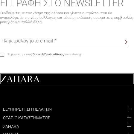
ΕΓΓΡΑΦΗ ΣΤΟ NEWSLETTER
Συνδεθείτε με τον κόσμο της Zahara και γίνετε οι πρώτοι που θα
ανακαλύψετε τις νέες συλλογές και τάσεις, εκδόσεις αρωμάτων, συμβουλές
μακιγιάζ και πολλά άλλα.
Συμφωνώ με τους
Όρους & Προϋποθέσεις
του zahara.gr
ΕΞΥΠΗΡΕΤΗΣΗ ΠΕΛΑΤΩΝ
ΩΡΑΡΙΟ ΚΑΤΑΣΤΗΜΑΤΟΣ
ZAHARA