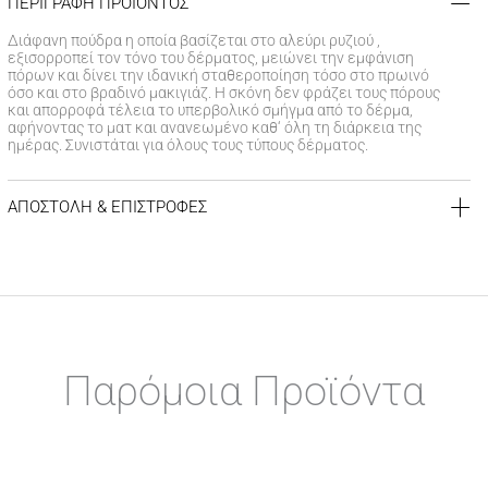
ΠΕΡΙΓΡΑΦΗ ΠΡΟΪΟΝΤΟΣ
Διάφανη πούδρα η οποία βασίζεται στο αλεύρι ρυζιού ,
εξισορροπεί τον τόνο του δέρματος, μειώνει την εμφάνιση
πόρων και δίνει την ιδανική σταθεροποίηση τόσο στο πρωινό
όσο και στο βραδινό μακιγιάζ. Η σκόνη δεν φράζει τους πόρους
και απορροφά τέλεια το υπερβολικό σμήγμα από το δέρμα,
αφήνοντας το ματ και ανανεωμένο καθ‘ όλη τη διάρκεια της
ημέρας. Συνιστάται για όλους τους τύπους δέρματος.
ΑΠΟΣΤΟΛΗ & ΕΠΙΣΤΡΟΦΕΣ
ΚΟΣΤΟΣ ΑΠΟΣΤΟΛΗΣ
Δωρεάν αποστολή για αγορές άνω των 39€
Έξοδα αποστολής
3,99 €
για αγορές κάτω των 39€
ΧΡΟΝΟΣ ΠΑΡΑΔΟΣΗΣ
Αποστολή σε χερσαίους προορισμούς εντός
1-3 εργάσιμων
Παρόμοια Προϊόντα
ημερών
Αποστολή σε νησιωτικούς προορισμούς εντός
1-3 εργάσιμων
ημερών
Αποστολή σε απομακρυσμένες/δυσπρόσιτες περιοχές εντός
1-7 εργάσιμων ημερών