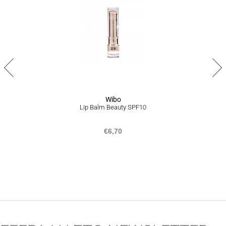
ΠΟΛΙΤΙΚΗ ΕΠΙΣΤΡΟΦΩΝ
Σε περίπτωση που δεν είστε απόλυτα ικανοποιημένοι από το
προϊόν ή το σύνολο της παραγγελίας σας, είμαστε στην
ευχάριστη θέση να σας προσφέρουμε επιστροφή προϊόντων
εντός 14 ημερών από την ημερομηνία που τα παραλάβατε,
ακολουθώντας την διαδικασία που αναγράφεται
εδώ
.
Wibo
Lip Balm Beauty SPF10
€
6,70