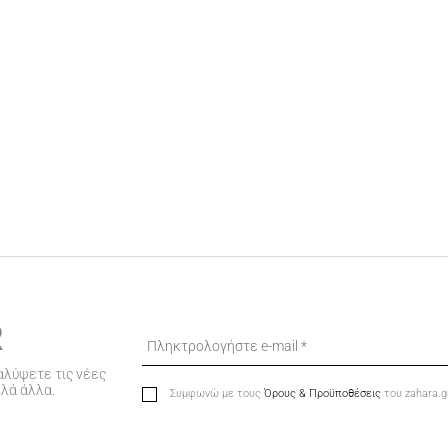
R
αλύψετε τις νέες
λλά άλλα.
Συμφωνώ με τους
Όρους & Προϋποθέσεις
του zahara.g