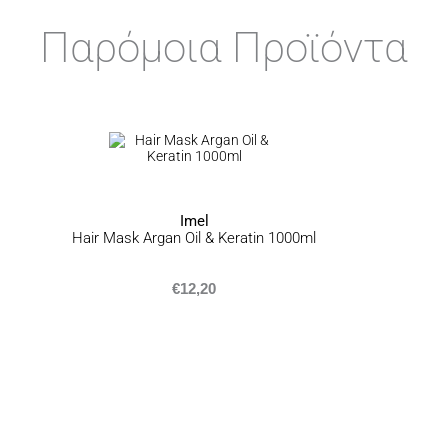
Αποστολή σε χερσαίου
Παρόμοια Προϊόντα
Αποστολή σε νησιωτικ
Αποστολή σε απομακρυ
εργάσιμων ημερών
ΠΟΛΙΤΙΚΗ ΕΠΙΣΤΡΟΦΩΝ
Σε περίπτωση που δεν είσ
σύνολο της παραγγελίας σ
προσφέρουμε επιστροφή π
ημερομηνία που τα παραλ
αναγράφεται
εδώ
.
Imel
Hair Mask Argan Oil & Keratin 1000ml
€
12,20