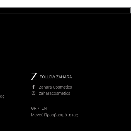
FOLLOW ZAHARA
Zahara Cosmetics
zaharacosmetics
ίας
GR
EN
Μενού Προσβασιμότητας