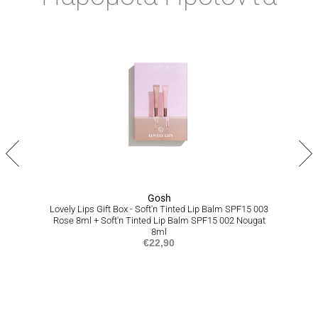
ημερών
Αποστολή σε απομακρυσμένες/δυσπρόσιτες περιοχές εντός
1-7 εργάσιμων ημερών
ΠΟΛΙΤΙΚΗ ΕΠΙΣΤΡΟΦΩΝ
Σε περίπτωση που δεν είστε απόλυτα ικανοποιημένοι από το
προϊόν ή το σύνολο της παραγγελίας σας, είμαστε στην
ευχάριστη θέση να σας προσφέρουμε επιστροφή προϊόντων
εντός 14 ημερών από την ημερομηνία που τα παραλάβατε,
ακολουθώντας την διαδικασία που αναγράφεται
εδώ
.
Gosh
Lovely Lips Gift Box - Soft'n Tinted Lip Balm SPF15 003
Rose 8ml + Soft'n Tinted Lip Balm SPF15 002 Nougat
8ml
€
22,90