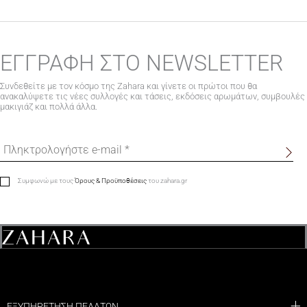
ΕΓΓΡΑΦΗ ΣΤΟ NEWSLETTER
Συνδεθείτε με τον κόσμο της Zahara και γίνετε οι πρώτοι που θα
ανακαλύψετε τις νέες συλλογές και τάσεις, εκδόσεις αρωμάτων, συμβουλές
μακιγιάζ και πολλά άλλα.
Συμφωνώ με τους
Όρους & Προϋποθέσεις
του zahara.gr
ΕΞΥΠΗΡΕΤΗΣΗ ΠΕΛΑΤΩΝ