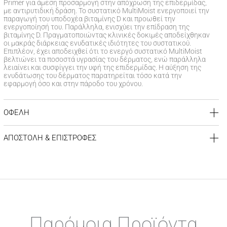
Primer για άμεση προσαρμογή στην απόχρωση της επιδερμίδας,
με αντιρυτιδική δράση. Το συστατικό MultiMoist ενεργοποιεί την
παραγωγή του υποδοχέα βιταμίνης D και προωθεί την
ενεργοποίησή του. Παράλληλα, ενισχύει την επίδραση της
βιταμίνης D. Πραγματοποιώντας κλινικές δοκιμές αποδείχθηκαν
οι μακράς διάρκειας ενυδατικές ιδιότητες του συστατικού.
Επιπλέον, έχει αποδειχθεί ότι το ενεργό συστατικό MultiMoist
βελτιώνει τα ποσοστά υγρασίας του δέρματος, ενώ παράλληλα
λειαίνει και συσφίγγει την υφή της επιδερμίδας. Η αύξηση της
ενυδάτωσης του δέρματος παρατηρείται τόσο κατά την
εφαρμογή όσο και στην πάροδο του χρόνου.
ΟΦΕΛΗ
Δρα κατά των ρυτίδων
Ταιριάζει σε όλους τους δερματικούς τόνους
ΑΠΟΣΤΟΛΗ & ΕΠΙΣΤΡΟΦΕΣ
Λειαίνει & ενυδατώνει
Αναζωογονεί & προστατεύει
ΚΟΣΤΟΣ ΑΠΟΣΤΟΛΗΣ
Το 40% της συσκευασίας είναι κατασκευασμένο από
Δωρεάν αποστολή για αγορές άνω των 39€
ανακυκλώσιμο πλαστικό (Ocean Waste Plastic – OWP)
Έξοδα αποστολής
3,99 €
για αγορές κάτω των 39€
Χαρίζει ένα αψεγάδιαστο τελείωμα
Είναι ιδανικό για γυναίκες άνω των 25+
Δεν περιέχει αρώματα
ΧΡΟΝΟΣ ΠΑΡΑΔΟΣΗΣ
Είναι κατάλληλο για Vegan
Αποστολή σε χερσαίους προορισμούς εντός
1-3 εργάσιμων
Παρόμοια Προϊόντα
ημερών
Αποστολή σε νησιωτικούς προορισμούς εντός
1-3 εργάσιμων