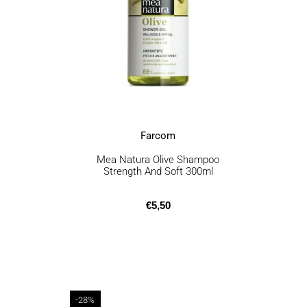
Farcom
Mea Natura Olive Shampoo
Strength And Soft 300ml
€
5,50
Αυτό
-28%
το