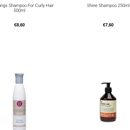
ings Shampoo For Curly Hair
Shine Shampoo 250ml
500ml
€
8,60
€
7,60