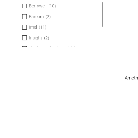
Berrywell
(10)
Farcom
(2)
Imel
(11)
Insight
(2)
L'Oréal Professionnel
(1)
Noah
(1)
Sebastian Professional
(1)
Ameth
Una
(1)