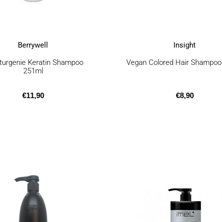
Berrywell
Insight
kturgenie Keratin Shampoo
Vegan Colored Hair Shampoo
251ml
€
11,90
€
8,90
Αυτό
το
προϊόν
έχει
πολλαπλές
παραλλαγές
Οι
επιλογές