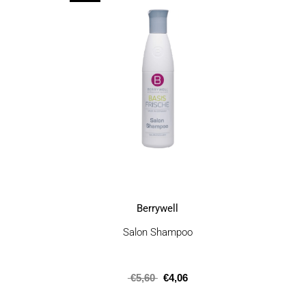
προϊόν
έχει
πολλαπλές
.
παραλλαγές.
Οι
επιλογές
μπορούν
να
επιλεγούν
στη
σελίδα
του
προϊόντος
Berrywell
Salon Shampoo
€
5,60
€
4,06