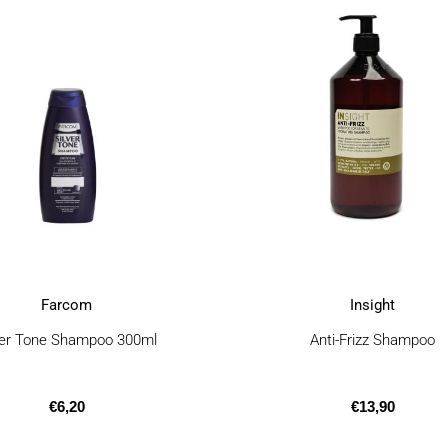
προϊόν
έχει
πολλαπλές
παραλλαγές
Οι
επιλογές
μπορούν
να
επιλεγούν
στη
σελίδα
του
προϊόντος
Farcom
Insight
ver Tone Shampoo 300ml
Anti-Frizz Shampoo
€
6,20
€
13,90