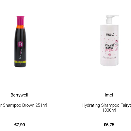
Berrywell
Imel
or Shampoo Brown 251ml
Hydrating Shampoo Fairyt
1000ml
€
7,90
€
6,75