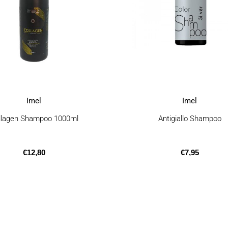
μπορούν
να
επιλεγούν
στη
σελίδα
του
προϊόντος
Imel
Imel
llagen Shampoo 1000ml
Antigiallo Shampoo
€
12,80
€
7,95
Αυτό
το