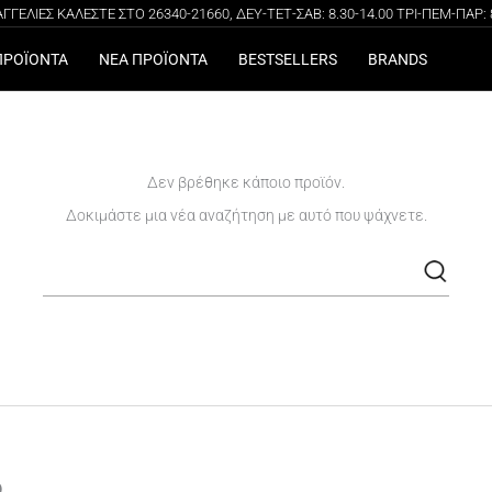
ΓΕΛΙΕΣ ΚΑΛΕΣΤΕ ΣΤΟ 26340-21660, ΔΕΥ-ΤΕΤ-ΣΑΒ: 8.30-14.00 ΤΡΙ-ΠΕΜ-ΠΑΡ: 8.
100% ΑΥΘΕΝΤΙΚΑ ΠΡΟΪΟΝΤΑ
ΔΩΡΕΑΝ ΜΕΤΑΦΟΡΙΚΑ ΓΙΑ ΑΓΟΡΕΣ ΑΝΩ ΤΩΝ 49€
ΠΡΟΪΟΝΤΑ
ΝΕΑ ΠΡΟΪΟΝΤΑ
BESTSELLERS
BRANDS
Δεν βρέθηκε κάποιο προϊόν.
Δοκιμάστε μια νέα αναζήτηση με αυτό που ψάχνετε.
Αναζήτηση
για: