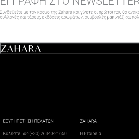
ΕΓΓΡΑΦΗ ΣΤΟ NEWSLETTE
Συνδεθείτε με τον κόσμο της Zahara και γίνετε οι πρώτοι που θα ανακ
συλλογές και τάσεις, εκδόσεις αρωμάτων, συμβουλές μακιγιάζ και πο
ΕΞΥΠΗΡΕΤΗΣΗ ΠΕΛΑΤΩΝ
ZAHARA
Καλέστε μας (+30) 26340-21660
Η Εταιρεία