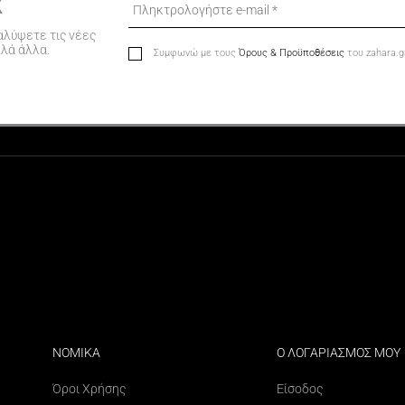
R
αλύψετε τις νέες
λλά άλλα.
Συμφωνώ με τους
Όρους & Προϋποθέσεις
του zahara.g
ΝΟΜΙΚΑ
Ο ΛΟΓΑΡΙΑΣΜΟΣ ΜΟΥ
Όροι Χρήσης
Είσοδος