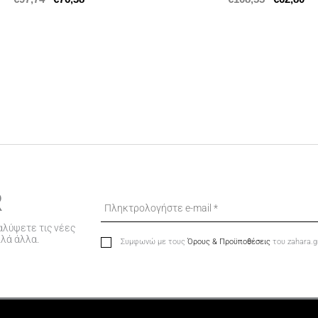
R
αλύψετε τις νέες
λλά άλλα.
Συμφωνώ με τους
Όρους & Προϋποθέσεις
του zahara.g