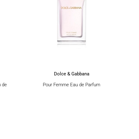
Οι
επιλογές
μπορούν
να
επιλεγούν
στη
σελίδα
του
προϊόντος
Dolce & Gabbana
u de
Pour Femme Eau de Parfum