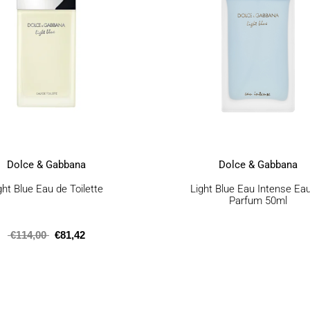
Οι
Οι
επιλογές
επιλογές
μπορούν
μπορούν
να
να
επιλεγούν
επιλεγούν
στη
στη
σελίδα
σελίδα
του
του
προϊόντος
προϊόντος
Dolce & Gabbana
Dolce & Gabbana
ght Blue Eau de Toilette
Light Blue Eau Intense Ea
Parfum 50ml
€
114,00
€
81,42