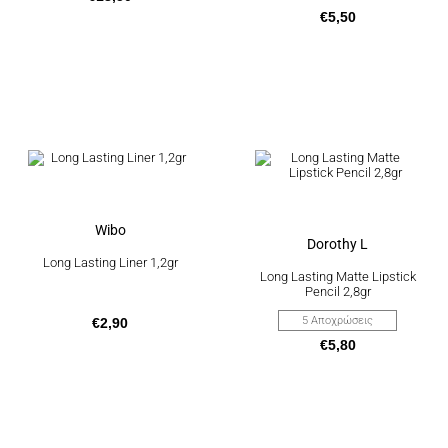
προϊόντος
€
5,50
Αυτό
το
προϊόν
έχει
πολλαπλές
παραλλαγές.
Οι
Wibo
επιλογές
Dorothy L
μπορούν
Long Lasting Liner 1,2gr
να
Long Lasting Matte Lipstick
επιλεγούν
Pencil 2,8gr
στη
σελίδα
5 Αποχρώσεις
€
2,90
του
€
5,80
προϊόντος