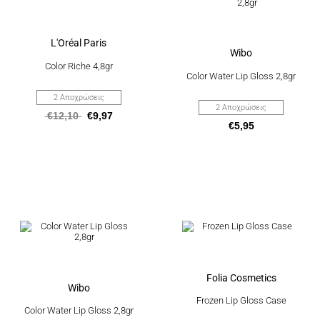
έχει
έχει
πολλαπλές
πολλαπλές
παραλλαγές.
παραλλαγές.
Οι
Οι
L'Oréal Paris
επιλογές
επιλογές
Wibo
μπορούν
μπορούν
Color Riche 4,8gr
να
να
Color Water Lip Gloss 2,8gr
επιλεγούν
επιλεγούν
στη
στη
2 Αποχρώσεις
σελίδα
σελίδα
2 Αποχρώσεις
€
12,10
€
9,97
του
του
€
5,95
προϊόντος
προϊόντος
Αυτό
το
προϊόν
έχει
πολλαπλές
παραλλαγές.
Οι
Folia Cosmetics
επιλογές
Wibo
μπορούν
Frozen Lip Gloss Case
να
Color Water Lip Gloss 2,8gr
επιλεγούν