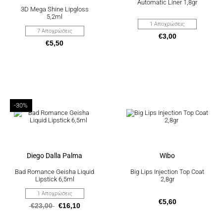
Automatic Liner 1,8gr
να
να
3D Mega Shine Lipgloss
επιλεγούν
επιλεγούν
5,2ml
στη
στη
1 Αποχρώσεις
σελίδα
σελίδα
7 Αποχρώσεις
€
3,00
του
του
€
5,50
προϊόντος
προϊόντος
Αυτό
-30%
το
προϊόν
έχει
πολλαπλές
παραλλαγές.
Οι
επιλογές
Diego Dalla Palma
Wibo
μπορούν
να
Bad Romance Geisha Liquid
Big Lips Injection Top Coat
επιλεγούν
Lipstick 6,5ml
2,8gr
στη
σελίδα
1 Αποχρώσεις
του
€
5,60
€
23,00
€
16,10
προϊόντος