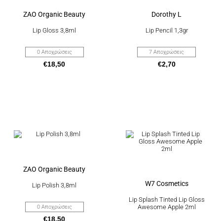
παραλλαγές.
παραλλαγές.
Οι
Οι
ZAO Organic Beauty
Dorothy L
επιλογές
επιλογές
μπορούν
μπορούν
Lip Gloss 3,8ml
Lip Pencil 1,3gr
να
να
επιλεγούν
επιλεγούν
στη
στη
0 Αποχρώσεις
7 Αποχρώσεις
σελίδα
σελίδα
€
18,50
€
2,70
του
του
προϊόντος
προϊόντος
Αυτό
το
προϊόν
έχει
πολλαπλές
παραλλαγές.
Οι
ZAO Organic Beauty
επιλογές
μπορούν
W7 Cosmetics
Lip Polish 3,8ml
να
επιλεγούν
Lip Splash Tinted Lip Gloss
στη
Awesome Apple 2ml
0 Αποχρώσεις
σελίδα
€
18,50
του