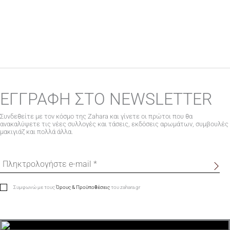
ΕΓΓΡΑΦΗ ΣΤΟ NEWSLETTER
Συνδεθείτε με τον κόσμο της Zahara και γίνετε οι πρώτοι που θα
ανακαλύψετε τις νέες συλλογές και τάσεις, εκδόσεις αρωμάτων, συμβουλές
μακιγιάζ και πολλά άλλα.
Συμφωνώ με τους
Όρους & Προϋποθέσεις
του zahara.gr