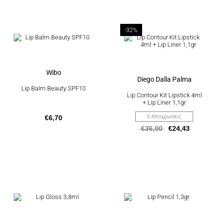
Αυτό
-32%
το
προϊόν
έχει
πολλαπλές
παραλλαγές.
Οι
Wibo
επιλογές
Diego Dalla Palma
μπορούν
Lip Balm Beauty SPF10
να
Lip Contour Kit Lipstick 4ml
επιλεγούν
+ Lip Liner 1,1gr
στη
σελίδα
0 Αποχρώσεις
€
6,70
του
€
36,00
€
24,43
προϊόντος
Αυτό
Αυτό
το
το
προϊόν
προϊόν
έχει
έχει
πολλαπλές
πολλαπλές