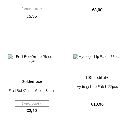
στη
σελίδα
2 Αποχρώσεις
€
8,90
του
€
5,95
προϊόντος
Αυτό
το
προϊόν
έχει
πολλαπλές
παραλλαγές.
Οι
IDC Institute
επιλογές
Goldenrose
μπορούν
Hydrogel Lip Patch 22pcs
να
Fruit Roll-On Lip Gloss 3,4ml
επιλεγούν
στη
σελίδα
3 Αποχρώσεις
€
10,90
του
€
2,40
προϊόντος