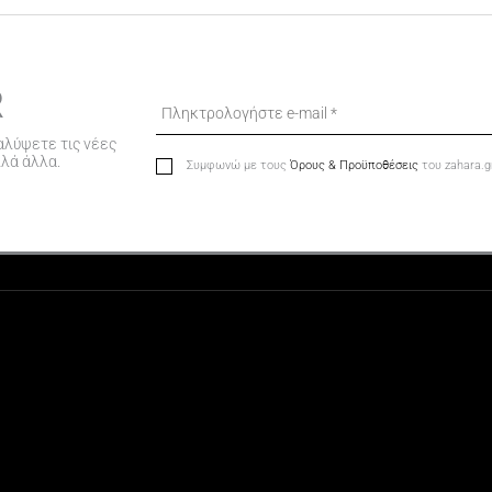
R
αλύψετε τις νέες
λλά άλλα.
Συμφωνώ με τους
Όρους & Προϋποθέσεις
του zahara.g